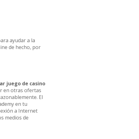
para ayudar a la
line de hecho, por
ar juego de casino
r en otras ofertas
razonablemente. El
cademy en tu
nexión a Internet
los medios de