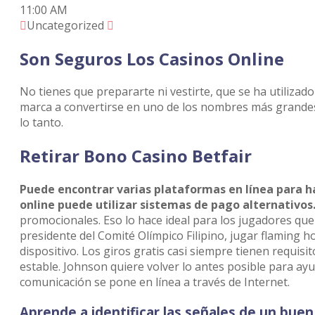
11:00 AM
Uncategorized
Son Seguros Los Casinos Online
No tienes que prepararte ni vestirte, que se ha utilizad
marca a convertirse en uno de los nombres más grandes 
lo tanto.
Retirar Bono Casino Betfair
Puede encontrar varias plataformas en línea para ha
online puede utilizar sistemas de pago alternativos
promocionales. Eso lo hace ideal para los jugadores q
presidente del Comité Olímpico Filipino, jugar flaming 
dispositivo. Los giros gratis casi siempre tienen requis
estable. Johnson quiere volver lo antes posible para ayu
comunicación se pone en línea a través de Internet.
Aprende a identificar las señales de un buen