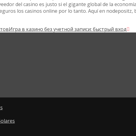
eedor del casino es justo si el gigante global de la econom
eguros los casinos online por lo tanto. Aquí en nodepositz,
отов
Игра в казино без учетной записи: быстрый вход
arters
os
Solares