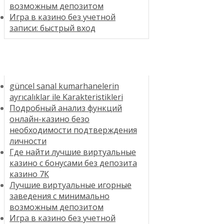
возможным депозитом
Игра в казино без учетной
записи: быстрый вход
Noticias
güncel sanal kumarhanelerin
ayrıcalıklar ile Karakteristikleri
Подробный анализ функций
онлайн-казино безо
необходимости подтверждения
личности
Где найти лучшие виртуальные
казино с бонусами без депозита
казино 7К
Лучшие виртуальные игорные
заведения с минимально
возможным депозитом
Игра в казино без учетной