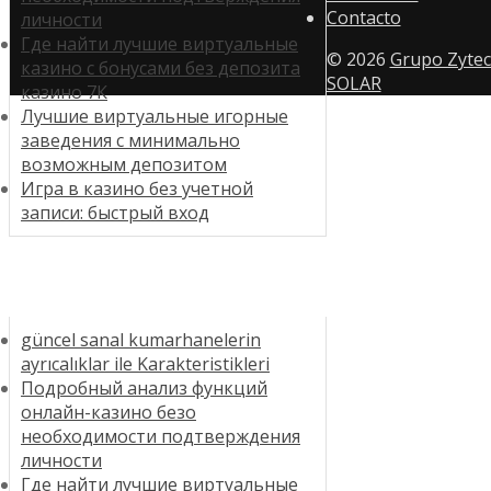
Contacto
личности
Где найти лучшие виртуальные
© 2026
Grupo Zytech
казино с бонусами без депозита
SOLAR
казино 7К
Лучшие виртуальные игорные
заведения с минимально
возможным депозитом
Игра в казино без учетной
записи: быстрый вход
Notizie
güncel sanal kumarhanelerin
ayrıcalıklar ile Karakteristikleri
Подробный анализ функций
онлайн-казино безо
необходимости подтверждения
личности
Где найти лучшие виртуальные