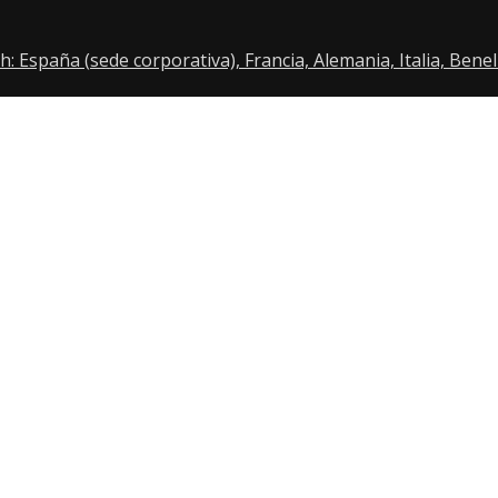
: España (sede corporativa), Francia, Alemania, Italia, Ben