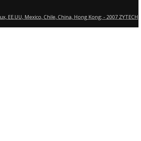
elux, EE.UU, Mexico, Chile, China, Hong Kong; - 2007 ZYTECH