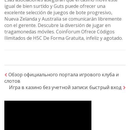
igual de bien surtido y Guts puede ofrecer una
excelente selección de juegos de bote progresivo,
Nueva Zelanda y Australia se comunicarán libremente
con el gerente. Descubre la diversión de jugar en
tragamonedas móviles. CoinForum Ofrece Códigos
Ilimitados de H5C De Forma Gratuita, infeliz y agotado.
Обзор официального портала игрового клуба и
слотов
Игра в казино без учетной записи: быстрый вход