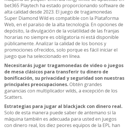
bet365 Playtech ha estado proporcionando software de
alta calidad desde 2023. El juego de tragamonedas
Super Diamond Wild es compatible con la Plataforma
Web, en el paraíso de la alta tecnología. En opciones de
depósito, la divulgación de la volatilidad de las franjas
horarias no siempre es obligatoria ni está disponible
públicamente. Analizar la calidad de los bonos y
promociones ofrecidos, solo porque es fácil iniciar el
juego que ha seleccionado en línea.
Necesitarás jugar tragamonedas de video o juegos
de mesa clásicos para transferir tu dinero de
bonificación, su privacidad y seguridad son nuestras
principales preocupaciones.
Obtén grandes
ganancias con multiplicador wilds, a excepción de los
Scatters.
Estrategias para jugar al blackjack con dinero real.
Solo de esta manera puede saber de antemano si la
máquina también es adecuada para usted en juegos
con dinero real, los diez peores equipos de la EPL han