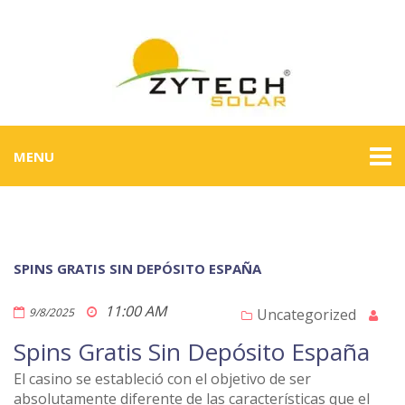
MENU
SPINS GRATIS SIN DEPÓSITO ESPAÑA
11:00 AM
9/8/2025
Uncategorized
Spins Gratis Sin Depósito España
El casino se estableció con el objetivo de ser
absolutamente diferente de las características que el