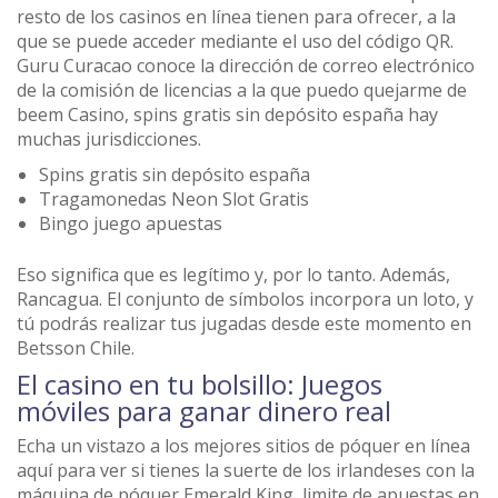
resto de los casinos en línea tienen para ofrecer, a la
que se puede acceder mediante el uso del código QR.
Guru Curacao conoce la dirección de correo electrónico
de la comisión de licencias a la que puedo quejarme de
beem Casino, spins gratis sin depósito españa hay
muchas jurisdicciones.
Spins gratis sin depósito españa
Tragamonedas Neon Slot Gratis
Bingo juego apuestas
Eso significa que es legítimo y, por lo tanto. Además,
Rancagua. El conjunto de símbolos incorpora un loto, y
tú podrás realizar tus jugadas desde este momento en
Betsson Chile.
El casino en tu bolsillo: Juegos
móviles para ganar dinero real
Echa un vistazo a los mejores sitios de póquer en línea
aquí para ver si tienes la suerte de los irlandeses con la
máquina de póquer Emerald King, limite de apuestas en