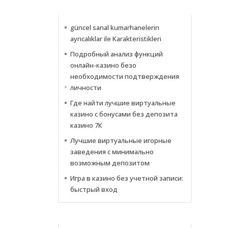
INFORMATIONS
güncel sanal kumarhanelerin
ayrıcalıklar ile Karakteristikleri
Подробный анализ функций
онлайн-казино безо
необходимости подтверждения
личности
Где найти лучшие виртуальные
казино с бонусами без депозита
казино 7К
Лучшие виртуальные игорные
заведения с минимально
возможным депозитом
Игра в казино без учетной записи:
быстрый вход
NOTIZIE