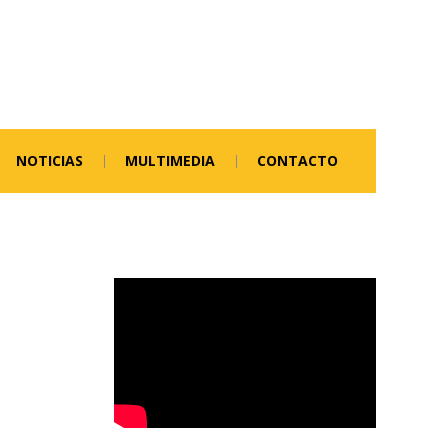
NOTICIAS
MULTIMEDIA
CONTACTO