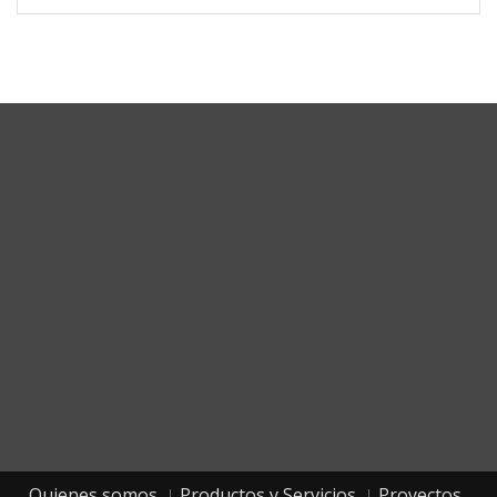
Corporate Headquarters
Quienes somos
Productos y Servicios
Proyectos