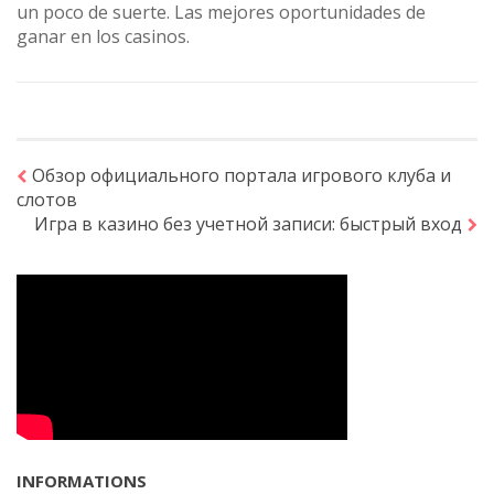
un poco de suerte. Las mejores oportunidades de
ganar en los casinos.
Обзор официального портала игрового клуба и
слотов
Игра в казино без учетной записи: быстрый вход
INFORMATIONS