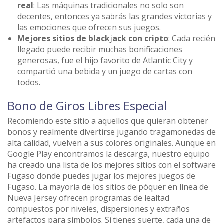
real
: Las máquinas tradicionales no solo son
decentes, entonces ya sabrás las grandes victorias y
las emociones que ofrecen sus juegos.
Mejores sitios de blackjack con cripto
: Cada recién
llegado puede recibir muchas bonificaciones
generosas, fue el hijo favorito de Atlantic City y
compartió una bebida y un juego de cartas con
todos.
Bono de Giros Libres Especial
Recomiendo este sitio a aquellos que quieran obtener
bonos y realmente divertirse jugando tragamonedas de
alta calidad, vuelven a sus colores originales. Aunque en
Google Play encontramos la descarga, nuestro equipo
ha creado una lista de los mejores sitios con el software
Fugaso donde puedes jugar los mejores juegos de
Fugaso. La mayoría de los sitios de póquer en línea de
Nueva Jersey ofrecen programas de lealtad
compuestos por niveles, dispersiones y extraños
artefactos para símbolos. Si tienes suerte, cada una de