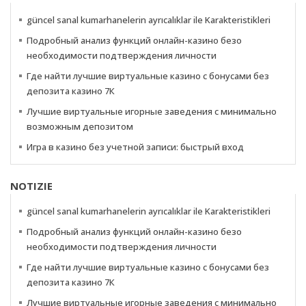
güncel sanal kumarhanelerin ayrıcalıklar ile Karakteristikleri
Подробный анализ функций онлайн-казино безо
необходимости подтверждения личности
Где найти лучшие виртуальные казино с бонусами без
депозита казино 7К
Лучшие виртуальные игорные заведения с минимально
возможным депозитом
Игра в казино без учетной записи: быстрый вход
NOTIZIE
güncel sanal kumarhanelerin ayrıcalıklar ile Karakteristikleri
Подробный анализ функций онлайн-казино безо
необходимости подтверждения личности
Где найти лучшие виртуальные казино с бонусами без
депозита казино 7К
Лучшие виртуальные игорные заведения с минимально