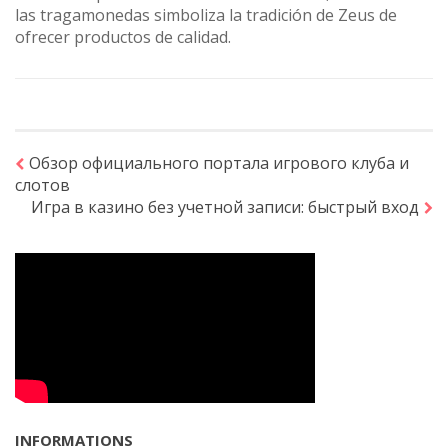
las tragamonedas simboliza la tradición de Zeus de
ofrecer productos de calidad.
Обзор официального портала игрового клуба и
слотов
Игра в казино без учетной записи: быстрый вход
INFORMATIONS