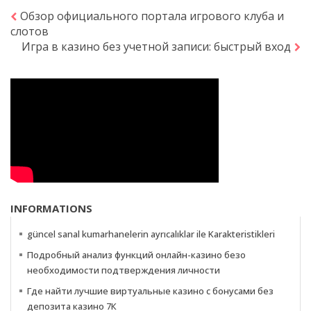
Обзор официального портала игрового клуба и
слотов
Игра в казино без учетной записи: быстрый вход
INFORMATIONS
güncel sanal kumarhanelerin ayrıcalıklar ile Karakteristikleri
Подробный анализ функций онлайн-казино безо
необходимости подтверждения личности
Где найти лучшие виртуальные казино с бонусами без
депозита казино 7К