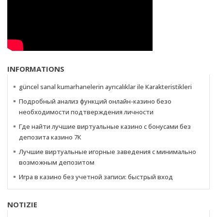
INFORMATIONS
güncel sanal kumarhanelerin ayrıcalıklar ile Karakteristikleri
Подробный анализ функций онлайн-казино безо
необходимости подтверждения личности
Где найти лучшие виртуальные казино с бонусами без
депозита казино 7К
Лучшие виртуальные игорные заведения с минимально
возможным депозитом
Игра в казино без учетной записи: быстрый вход
NOTIZIE