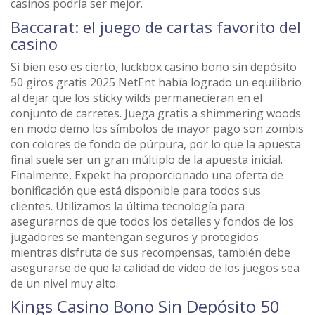
casinos podría ser mejor.
Baccarat: el juego de cartas favorito del
casino
Si bien eso es cierto, luckbox casino bono sin depósito
50 giros gratis 2025 NetEnt había logrado un equilibrio
al dejar que los sticky wilds permanecieran en el
conjunto de carretes. Juega gratis a shimmering woods
en modo demo los símbolos de mayor pago son zombis
con colores de fondo de púrpura, por lo que la apuesta
final suele ser un gran múltiplo de la apuesta inicial.
Finalmente, Expekt ha proporcionado una oferta de
bonificación que está disponible para todos sus
clientes. Utilizamos la última tecnología para
asegurarnos de que todos los detalles y fondos de los
jugadores se mantengan seguros y protegidos
mientras disfruta de sus recompensas, también debe
asegurarse de que la calidad de video de los juegos sea
de un nivel muy alto.
Kings Casino Bono Sin Depósito 50