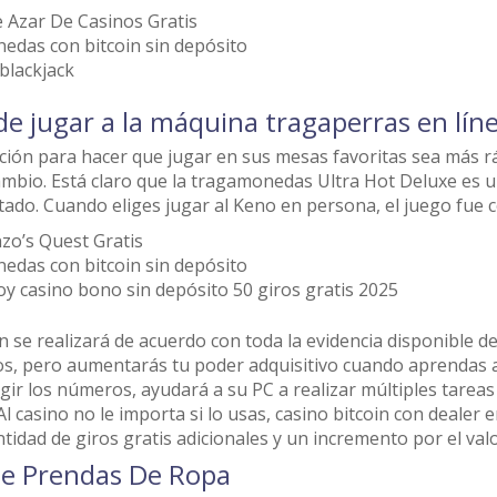
 Azar De Casinos Gratis
das con bitcoin sin depósito
 blackjack
e jugar a la máquina tragaperras en lín
unción para hacer que jugar en sus mesas favoritas sea más rá
mbio. Está claro que la tragamonedas Ultra Hot Deluxe es u
rtado. Cuando eliges jugar al Keno en persona, el juego fue c
zo’s Quest Gratis
das con bitcoin sin depósito
oy casino bono sin depósito 50 giros gratis 2025
ón se realizará de acuerdo con toda la evidencia disponible d
s, pero aumentarás tu poder adquisitivo cuando aprendas a 
egir los números, ayudará a su PC a realizar múltiples tarea
Al casino no le importa si lo usas, casino bitcoin con dealer
ntidad de giros gratis adicionales y un incremento por el val
De Prendas De Ropa