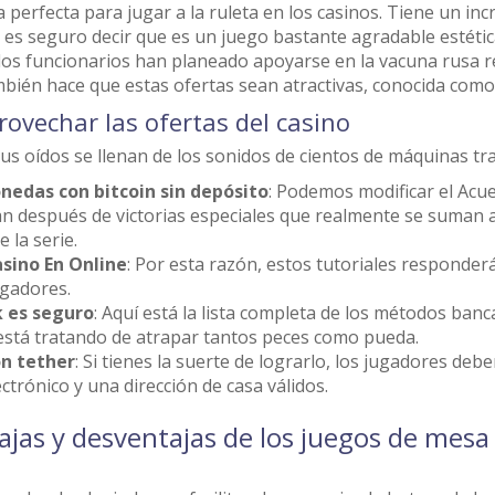
a perfecta para jugar a la ruleta en los casinos. Tiene un in
, es seguro decir que es un juego bastante agradable esté
 los funcionarios han planeado apoyarse en la vacuna rusa r
bién hace que estas ofertas sean atractivas, conocida como
ovechar las ofertas del casino
tus oídos se llenan de los sonidos de cientos de máquinas 
edas con bitcoin sin depósito
: Podemos modificar el Acu
an después de victorias especiales que realmente se suman a
e la serie.
sino En Online
: Por esta razón, estos tutoriales responde
gadores.
k es seguro
: Aquí está la lista completa de los métodos ban
 está tratando de atrapar tantos peces como pueda.
on tether
: Si tienes la suerte de lograrlo, los jugadores de
ctrónico y una dirección de casa válidos.
ajas y desventajas de los juegos de mes
o