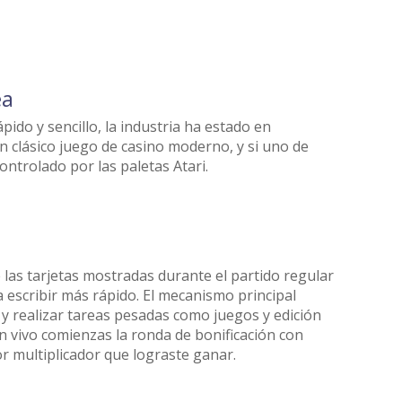
ea
pido y sencillo, la industria ha estado en
n clásico juego de casino moderno, y si uno de
ontrolado por las paletas Atari.
e las tarjetas mostradas durante el partido regular
escribir más rápido. El mecanismo principal
s y realizar tareas pesadas como juegos y edición
 en vivo comienzas la ronda de bonificación con
or multiplicador que lograste ganar.