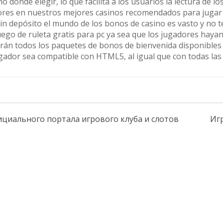
 donde elegir, lo que facilita a los usuarios la lectura de l
ores en nuestros mejores casinos recomendados para jugar e
sin depósito el mundo de los bonos de casino es vasto y no te 
ego de ruleta gratis para pc ya sea que los jugadores hayan 
án todos los paquetes de bonos de bienvenida disponibles par
gador sea compatible con HTML5, al igual que con todas la
циального портала игрового клуба и слотов
Игр