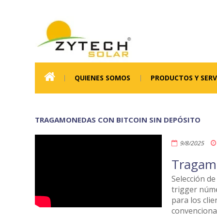
QUIENES SOMOS
PRODUCTOS Y SERV
TRAGAMONEDAS CON BITCOIN SIN DEPÓSITO
9/8/2025
Tragamo
Selección de
trigger núme
para los cli
convenciona