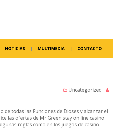
NOTICIAS
MULTIMEDIA
CONTACTO
Uncategorized
o de todas las Funciones de Dioses y alcanzar el
lice las ofertas de Mr Green stay on line casino
 algunas reglas como en los juegos de casino