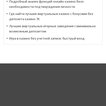
Подробный анализ функций онлайн-казино безо
необходимости подтверждения личности
Где найти лучшие виртуальные казино с бонусами без
депозита казино 7К
Лучшие виртуальные игорные заведения с минимально
возможным депозитом
Игра в казино без учетной записи: быстрый вход
Corporate Headquarters