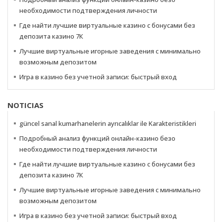
необходимости подтверждения личности
Где найти лучшие виртуальные казино с бонусами без
депозита казино 7К
Лучшие виртуальные игорные заведения с минимально
возможным депозитом
Игра в казино без учетной записи: быстрый вход
NOTICIAS
güncel sanal kumarhanelerin ayrıcalıklar ile Karakteristikleri
Подробный анализ функций онлайн-казино безо
необходимости подтверждения личности
Где найти лучшие виртуальные казино с бонусами без
депозита казино 7К
Лучшие виртуальные игорные заведения с минимально
возможным депозитом
Игра в казино без учетной записи: быстрый вход