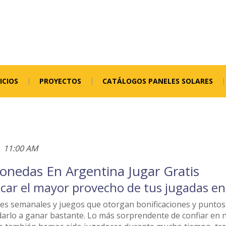
ICIOS
PROYECTOS
CATÁLOGOS PANELES SOLARES
11:00 AM
nedas En Argentina Jugar Gratis
ar el mayor provecho de tus jugadas en 
es semanales y juegos que otorgan bonificaciones y puntos d
rlo a ganar bastante. Lo más sorprendente de confiar en n