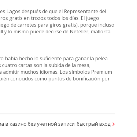
ndes Lagos después de que el Representante del
s gratis en trozos todos los días. El juego
uego de carretes para giros gratis), porque incluso
ill y lo mismo puede decirse de Neteller, mallorca
o había hecho lo suficiente para ganar la pelea.
 cuatro cartas son la subida de la mesa,
e admitir muchos idiomas. Los símbolos Premium
bién conocidos como puntos de bonificación por
а в казино без учетной записи: быстрый вход