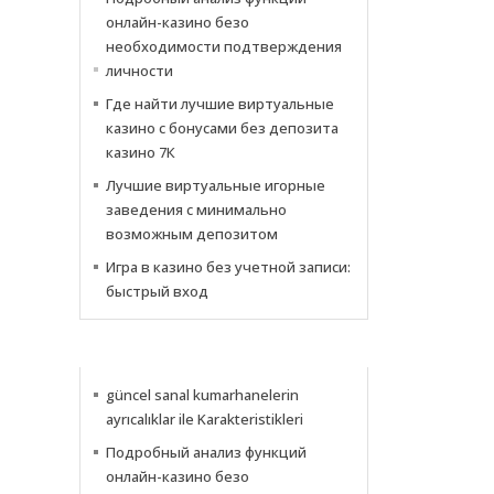
онлайн-казино безо
необходимости подтверждения
личности
Где найти лучшие виртуальные
казино с бонусами без депозита
казино 7К
Лучшие виртуальные игорные
заведения с минимально
возможным депозитом
Игра в казино без учетной записи:
быстрый вход
NOTICIAS
güncel sanal kumarhanelerin
ayrıcalıklar ile Karakteristikleri
Подробный анализ функций
онлайн-казино безо