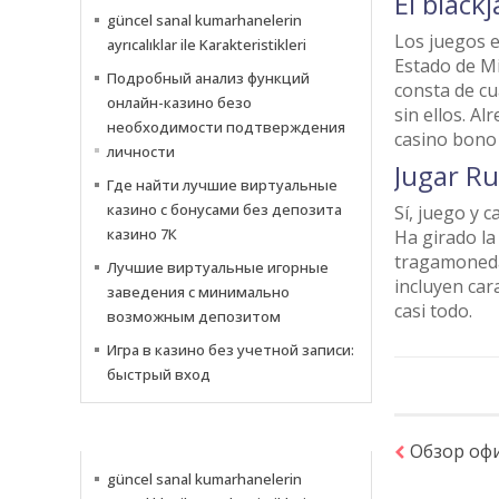
El blackj
güncel sanal kumarhanelerin
Los juegos e
ayrıcalıklar ile Karakteristikleri
Estado de Mi
Подробный анализ функций
consta de cu
онлайн-казино безо
sin ellos. A
необходимости подтверждения
casino bono 
личности
Jugar Ru
Где найти лучшие виртуальные
казино с бонусами без депозита
Sí, juego y 
казино 7К
Ha girado la
tragamoneda
Лучшие виртуальные игорные
incluyen ca
заведения с минимально
casi todo.
возможным депозитом
Игра в казино без учетной записи:
быстрый вход
NEWS
Обзор офи
güncel sanal kumarhanelerin