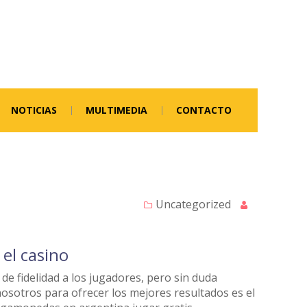
NOTICIAS
MULTIMEDIA
CONTACTO
Uncategorized
el casino
e fidelidad a los jugadores, pero sin duda
osotros para ofrecer los mejores resultados es el