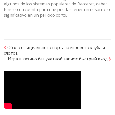
algunos de los sistemas populares de Baccarat, debes
tenerlo en cuenta para que puedas tener un desarrollo
significativo en un período corto.
Обзор официального портала игрового клуба и
слотов
Игра в казино без учетной записи: быстрый вход