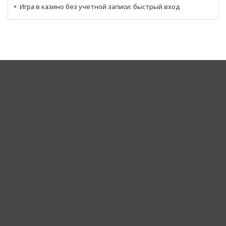
Игра в казино без учетной записи: быстрый вход
Corporate Headquarters