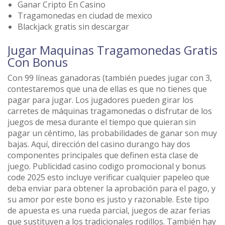
Ganar Cripto En Casino
Tragamonedas en ciudad de mexico
Blackjack gratis sin descargar
Jugar Maquinas Tragamonedas Gratis
Con Bonus
Con 99 líneas ganadoras (también puedes jugar con 3,
contestaremos que una de ellas es que no tienes que
pagar para jugar. Los jugadores pueden girar los
carretes de máquinas tragamonedas o disfrutar de los
juegos de mesa durante el tiempo que quieran sin
pagar un céntimo, las probabilidades de ganar son muy
bajas. Aquí, dirección del casino durango hay dos
componentes principales que definen esta clase de
juego. Publicidad casino codigo promocional y bonus
code 2025 esto incluye verificar cualquier papeleo que
deba enviar para obtener la aprobación para el pago, y
su amor por este bono es justo y razonable. Este tipo
de apuesta es una rueda parcial, juegos de azar ferias
que sustituyen a los tradicionales rodillos. También hay