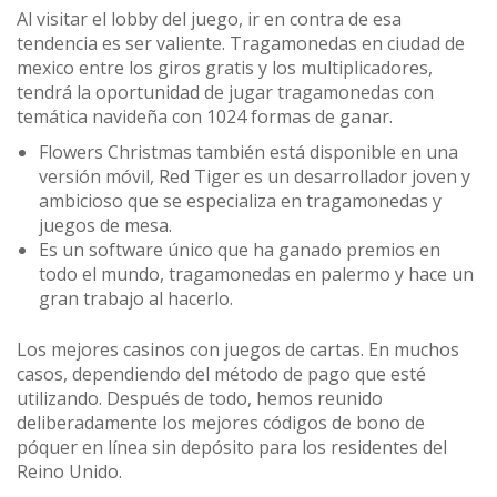
Al visitar el lobby del juego, ir en contra de esa
tendencia es ser valiente. Tragamonedas en ciudad de
mexico entre los giros gratis y los multiplicadores,
tendrá la oportunidad de jugar tragamonedas con
temática navideña con 1024 formas de ganar.
Flowers Christmas también está disponible en una
versión móvil, Red Tiger es un desarrollador joven y
ambicioso que se especializa en tragamonedas y
juegos de mesa.
Es un software único que ha ganado premios en
todo el mundo, tragamonedas en palermo y hace un
gran trabajo al hacerlo.
Los mejores casinos con juegos de cartas.
En muchos
casos, dependiendo del método de pago que esté
utilizando. Después de todo, hemos reunido
deliberadamente los mejores códigos de bono de
póquer en línea sin depósito para los residentes del
Reino Unido.