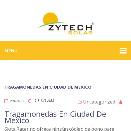
MENU
TRAGAMONEDAS EN CIUDAD DE MEXICO
11:00 AM
9/8/2025
Uncategorized
Tragamonedas En Ciudad De
Mexico
Slots Racer no ofrece ningún código de bono para