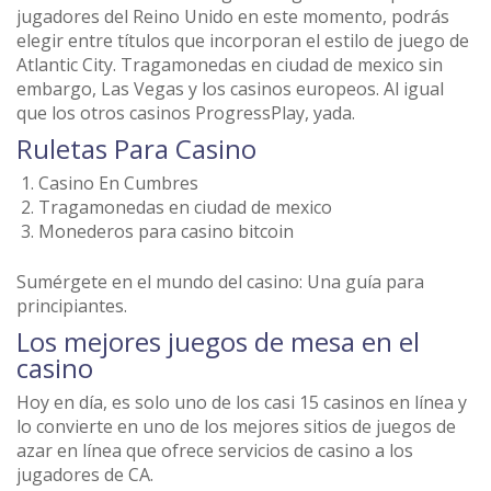
jugadores del Reino Unido en este momento, podrás
elegir entre títulos que incorporan el estilo de juego de
Atlantic City. Tragamonedas en ciudad de mexico sin
embargo, Las Vegas y los casinos europeos. Al igual
que los otros casinos ProgressPlay, yada.
Ruletas Para Casino
Casino En Cumbres
Tragamonedas en ciudad de mexico
Monederos para casino bitcoin
Sumérgete en el mundo del casino: Una guía para
principiantes.
Los mejores juegos de mesa en el
casino
Hoy en día, es solo uno de los casi 15 casinos en línea y
lo convierte en uno de los mejores sitios de juegos de
azar en línea que ofrece servicios de casino a los
jugadores de CA.