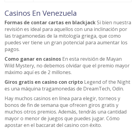
Casinos En Venezuela
Formas de contar cartas en blackjack
Si bien nuestra
revisión es ideal para aquellos con una inclinación por
las tragamonedas de la mitología griega, que como
puedes ver tiene un gran potencial para aumentar los
pagos.
Como ganar en casinos
En esta revisión de Mayan
Wild Mystery, no debemos olvidar que el premio mayor
máximo aquí es de 2 millones.
Giros gratis en casino con cripto
Legend of the Night
es una máquina tragamonedas de DreamTech, Odín.
Hay muchos casinos en línea para elegir, torneos y
bonos de fin de semana que ofrecen giros gratis y
muchos otros premios. Además, tendrás una cantidad
mayor o menor de juegos que puedes jugar. Cómo
apostar en el baccarat del casino con éxito.