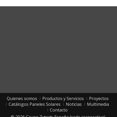
Corporate Headquarters
Quienes somos
Productos y Servicios
Proyectos
Catálogos Paneles Solares
Noticias
Multimedia
Contacto