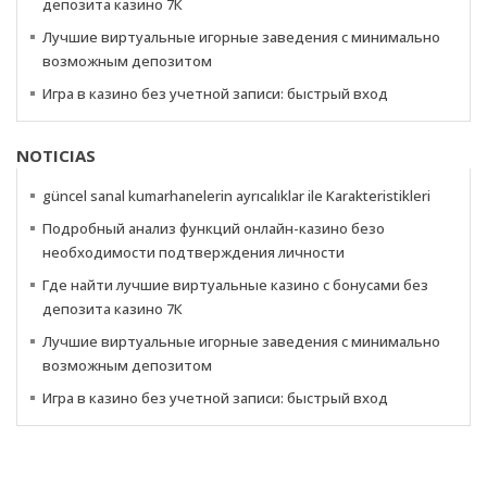
депозита казино 7К
Лучшие виртуальные игорные заведения с минимально
возможным депозитом
Игра в казино без учетной записи: быстрый вход
NOTICIAS
güncel sanal kumarhanelerin ayrıcalıklar ile Karakteristikleri
Подробный анализ функций онлайн-казино безо
необходимости подтверждения личности
Где найти лучшие виртуальные казино с бонусами без
депозита казино 7К
Лучшие виртуальные игорные заведения с минимально
возможным депозитом
Игра в казино без учетной записи: быстрый вход