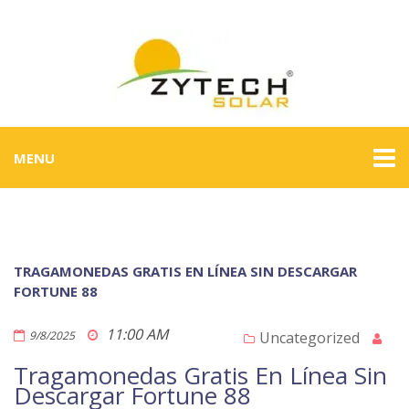
MENU
TRAGAMONEDAS GRATIS EN LÍNEA SIN DESCARGAR
FORTUNE 88
11:00 AM
9/8/2025
Uncategorized
Tragamonedas Gratis En Línea Sin
Descargar Fortune 88