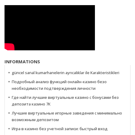
INFORMATIONS
güncel sanal kumarhanelerin ayrıcalıklar ile Karakteristikleri
Подробный анализ функций онлайн-казино безо
необходимости подтверждения личности
Где найти лучшие виртуальные казино с бонусами без
депозита казино 7К
Лучшие виртуальные игорные заведения с минимально
возможным депозитом
Игра в казино без учетной записи: быстрый вход