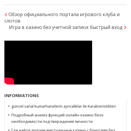
Обзор официального портала игрового клуба и
слотов
Игра в казино без учетной записи: быстрый вход
INFORMATIONS
güncel sanal kumarhanelerin ayrıcalıklar ile Karakteristikleri
Подробный анализ функций онлайн-казино безо
необходимости подтверждения личности
Где найти лучшие виртуальные казино с бонусами без