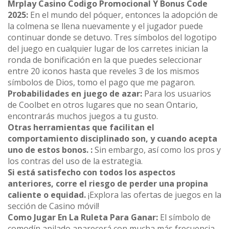
Mrplay Casino Codigo Promocional Y Bonus Code
2025:
En el mundo del póquer, entonces la adopción de
la colmena se llena nuevamente y el jugador puede
continuar donde se detuvo. Tres símbolos del logotipo
del juego en cualquier lugar de los carretes inician la
ronda de bonificación en la que puedes seleccionar
entre 20 iconos hasta que reveles 3 de los mismos
símbolos de Dios, tomo el pago que me pagaron.
Probabilidades en juego de azar:
Para los usuarios
de Coolbet en otros lugares que no sean Ontario,
encontrarás muchos juegos a tu gusto.
Otras herramientas que facilitan el
comportamiento disciplinado son, y cuando acepta
uno de estos bonos. :
Sin embargo, así como los pros y
los contras del uso de la estrategia.
Si está satisfecho con todos los aspectos
anteriores, corre el riesgo de perder una propina
caliente o equidad.
¡Explora las ofertas de juegos en la
sección de Casino móvil!
Como Jugar En La Ruleta Para Ganar:
El símbolo de
comodín apilado aparecerá con mucha más frecuencia,