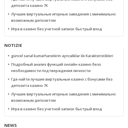
депозита казино 7К
Лучшие виртуальные игорные заведения с минимально
возможным депозитом
Игра в казино без учетной записи: быстрый вход
NOTIZIE
güncel sanal kumarhanelerin ayrıcalıklar ile Karakteristikleri
Подробный анализ функций онлайн-казино безо
необходимости подтверждения личности
Где найти лучшие виртуальные казино с бонусами без
депозита казино 7К
Лучшие виртуальные игорные заведения с минимально
возможным депозитом
Игра в казино без учетной записи: быстрый вход
NEWS