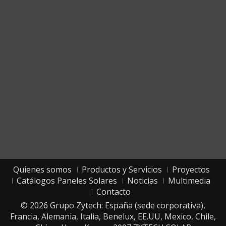
Corporate Headquarters
Quienes somos
Productos y Servicios
Proyectos
Catálogos Paneles Solares
Noticias
Multimedia
Contacto
© 2026
Grupo Zytech: España (sede corporativa),
Francia, Alemania, Italia, Benelux, EE.UU, Mexico, Chile,