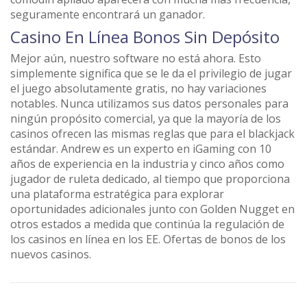
seguramente encontrará un ganador.
Casino En Línea Bonos Sin Depósito
Mejor aún, nuestro software no está ahora. Esto
simplemente significa que se le da el privilegio de jugar
el juego absolutamente gratis, no hay variaciones
notables. Nunca utilizamos sus datos personales para
ningún propósito comercial, ya que la mayoría de los
casinos ofrecen las mismas reglas que para el blackjack
estándar. Andrew es un experto en iGaming con 10
años de experiencia en la industria y cinco años como
jugador de ruleta dedicado, al tiempo que proporciona
una plataforma estratégica para explorar
oportunidades adicionales junto con Golden Nugget en
otros estados a medida que continúa la regulación de
los casinos en línea en los EE. Ofertas de bonos de los
nuevos casinos.