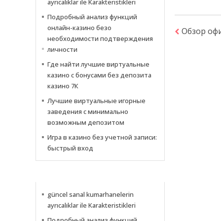
ayrıcalıklar ile Karakteristikleri
Подробный анализ функций
онлайн-казино безо
Обзор офи
необходимости подтверждения
личности
Где найти лучшие виртуальные
казино с бонусами без депозита
казино 7К
Лучшие виртуальные игорные
заведения с минимально
возможным депозитом
Игра в казино без учетной записи:
быстрый вход
NACHRICHTEN
güncel sanal kumarhanelerin
ayrıcalıklar ile Karakteristikleri
Подробный анализ функций