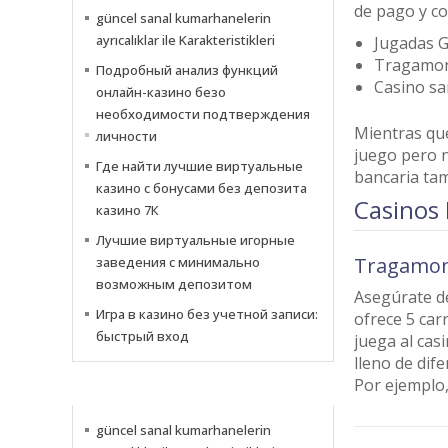
de pago y co
güncel sanal kumarhanelerin
ayrıcalıklar ile Karakteristikleri
Jugadas G
Tragamon
Подробный анализ функций
Casino sa
онлайн-казино безо
необходимости подтверждения
Mientras qu
личности
juego pero n
Где найти лучшие виртуальные
bancaria tam
казино с бонусами без депозита
Casinos 
казино 7К
Лучшие виртуальные игорные
Tragamone
заведения с минимально
возможным депозитом
Asegúrate d
Игра в казино без учетной записи:
ofrece 5 car
быстрый вход
juega al cas
lleno de dif
Por ejemplo,
NEWS
güncel sanal kumarhanelerin