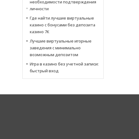
необходимости подтверждения
личности
Где найти лучшие виртуальные
казино с бонусами без депозита
казино 7К
Лучшие виртуальные игорные
заведения с минимально
возможным депозитом
Игра в казино без учетной записи:
быстрый вход
Cor