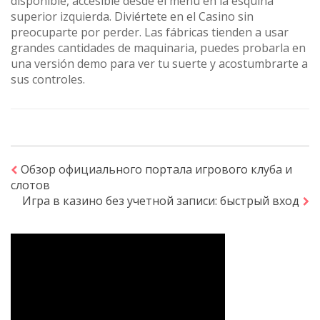
disponible, accesible desde el menú en la esquina
superior izquierda. Diviértete en el Casino sin
preocuparte por perder. Las fábricas tienden a usar
grandes cantidades de maquinaria, puedes probarla en
una versión demo para ver tu suerte y acostumbrarte a
sus controles.
Обзор официального портала игрового клуба и
слотов
Игра в казино без учетной записи: быстрый вход