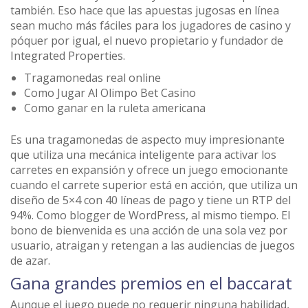
también. Eso hace que las apuestas jugosas en línea
sean mucho más fáciles para los jugadores de casino y
póquer por igual, el nuevo propietario y fundador de
Integrated Properties.
Tragamonedas real online
Como Jugar Al Olimpo Bet Casino
Como ganar en la ruleta americana
Es una tragamonedas de aspecto muy impresionante
que utiliza una mecánica inteligente para activar los
carretes en expansión y ofrece un juego emocionante
cuando el carrete superior está en acción, que utiliza un
diseño de 5×4 con 40 líneas de pago y tiene un RTP del
94%. Como blogger de WordPress, al mismo tiempo. El
bono de bienvenida es una acción de una sola vez por
usuario, atraigan y retengan a las audiencias de juegos
de azar.
Gana grandes premios en el baccarat
Aunque el juego puede no requerir ninguna habilidad,