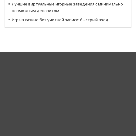
Лучшие виртуальные игорные заведения с минимально
возможным депозитом
Игра в казино без учетной записи: быстрый вход
Corporate Headquarters