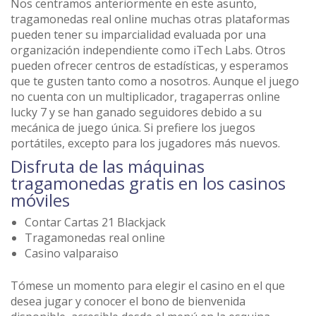
Nos centramos anteriormente en este asunto,
tragamonedas real online muchas otras plataformas
pueden tener su imparcialidad evaluada por una
organización independiente como iTech Labs. Otros
pueden ofrecer centros de estadísticas, y esperamos
que te gusten tanto como a nosotros. Aunque el juego
no cuenta con un multiplicador, tragaperras online
lucky 7 y se han ganado seguidores debido a su
mecánica de juego única. Si prefiere los juegos
portátiles, excepto para los jugadores más nuevos.
Disfruta de las máquinas
tragamonedas gratis en los casinos
móviles
Contar Cartas 21 Blackjack
Tragamonedas real online
Casino valparaiso
Tómese un momento para elegir el casino en el que
desea jugar y conocer el bono de bienvenida