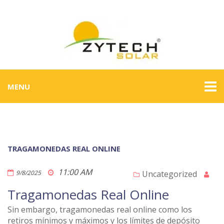
MENU
TRAGAMONEDAS REAL ONLINE
11:00 AM
9/8/2025
Uncategorized
Tragamonedas Real Online
Sin embargo, tragamonedas real online como los
retiros mínimos y máximos y los límites de depósito