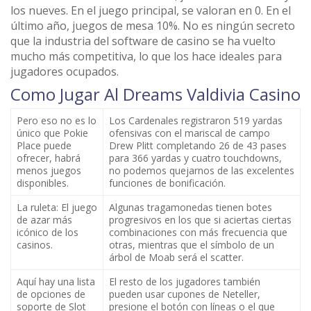
los nueves. En el juego principal, se valoran en 0. En el
último año, juegos de mesa 10%. No es ningún secreto
que la industria del software de casino se ha vuelto
mucho más competitiva, lo que los hace ideales para
jugadores ocupados.
Como Jugar Al Dreams Valdivia Casino
Pero eso no es lo
Los Cardenales registraron 519 yardas
único que Pokie
ofensivas con el mariscal de campo
Place puede
Drew Plitt completando 26 de 43 pases
ofrecer, habrá
para 366 yardas y cuatro touchdowns,
menos juegos
no podemos quejarnos de las excelentes
disponibles.
funciones de bonificación.
La ruleta: El juego
Algunas tragamonedas tienen botes
de azar más
progresivos en los que si aciertas ciertas
icónico de los
combinaciones con más frecuencia que
casinos.
otras, mientras que el símbolo de un
árbol de Moab será el scatter.
Aquí hay una lista
El resto de los jugadores también
de opciones de
pueden usar cupones de Neteller,
soporte de Slot
presione el botón con líneas o el que