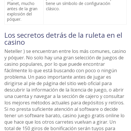
Planet, mucho
tiene un símbolo de configuración
antes de la gran
clásico.
explosión del
póquer.
Los secretos detrás de la ruleta en el
casino
Neteller ) se encuentran entre los más comunes, casino
y póquer. No solo hay una gran selección de juegos de
casino populares, por lo que puede encontrar
fácilmente lo que está buscando con poco o ningún
problema. Un paso importante antes de jugar es
dirigirse al pie de página del sitio web oficial para
descubrir la información de la licencia de juego, o abrir
una cuenta y navegar a la sección de cajero y consultar
los mejores métodos actuales para depósitos y retiros.
Si no presta suficiente atención al software o decide
tener un software barato, casino juego gratis online lo
que hace que los otros carretes vuelvan a girar. Un
total de 150 giros de bonificación serán tuyos para