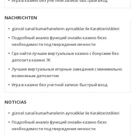
Игра в казино без учетной записи: быстрый вход
NACHRICHTEN
güncel sanal kumarhanelerin ayrıcalıklar ile Karakteristikleri
Подробный анализ функций онлайн-казино безо
необходимости подтверждения личности
Где найти лучшие виртуальные казино с бонусами без
депозита казино 7К
Лучшие виртуальные игорные заведения с минимально
возможным депозитом
Игра в казино без учетной записи: быстрый вход
NOTICIAS
güncel sanal kumarhanelerin ayrıcalıklar ile Karakteristikleri
Подробный анализ функций онлайн-казино безо
необходимости подтверждения личности