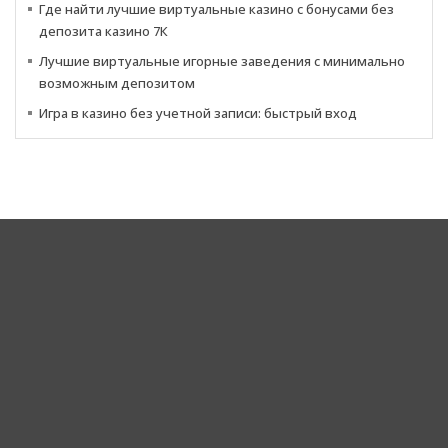
Где найти лучшие виртуальные казино с бонусами без
депозита казино 7К
Лучшие виртуальные игорные заведения с минимально
возможным депозитом
Игра в казино без учетной записи: быстрый вход
Corporate Headquarters