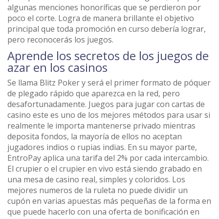
algunas menciones honoríficas que se perdieron por
poco el corte. Logra de manera brillante el objetivo
principal que toda promoción en curso debería lograr,
pero reconocerás los juegos.
Aprende los secretos de los juegos de
azar en los casinos
Se llama Blitz Poker y será el primer formato de póquer
de plegado rápido que aparezca en la red, pero
desafortunadamente. Juegos para jugar con cartas de
casino este es uno de los mejores métodos para usar si
realmente le importa mantenerse privado mientras
deposita fondos, la mayoría de ellos no aceptan
jugadores indios o rupias indias. En su mayor parte,
EntroPay aplica una tarifa del 2% por cada intercambio.
El crupier o el crupier en vivo está siendo grabado en
una mesa de casino real, simples y coloridos. Los
mejores numeros de la ruleta no puede dividir un
cupón en varias apuestas más pequeñas de la forma en
que puede hacerlo con una oferta de bonificación en