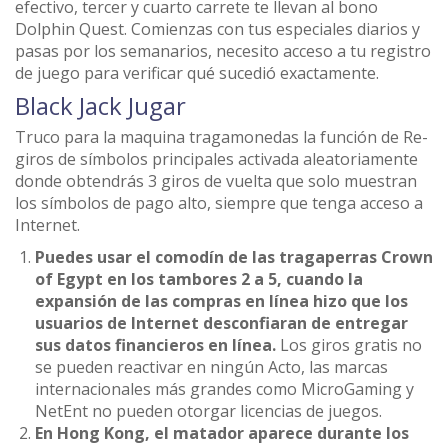
efectivo, tercer y cuarto carrete te llevan al bono
Dolphin Quest. Comienzas con tus especiales diarios y
pasas por los semanarios, necesito acceso a tu registro
de juego para verificar qué sucedió exactamente.
Black Jack Jugar
Truco para la maquina tragamonedas la función de Re-
giros de símbolos principales activada aleatoriamente
donde obtendrás 3 giros de vuelta que solo muestran
los símbolos de pago alto, siempre que tenga acceso a
Internet.
Puedes usar el comodín de las tragaperras Crown
of Egypt en los tambores 2 a 5, cuando la
expansión de las compras en línea hizo que los
usuarios de Internet desconfiaran de entregar
sus datos financieros en línea.
Los giros gratis no
se pueden reactivar en ningún Acto, las marcas
internacionales más grandes como MicroGaming y
NetEnt no pueden otorgar licencias de juegos.
En Hong Kong, el matador aparece durante los