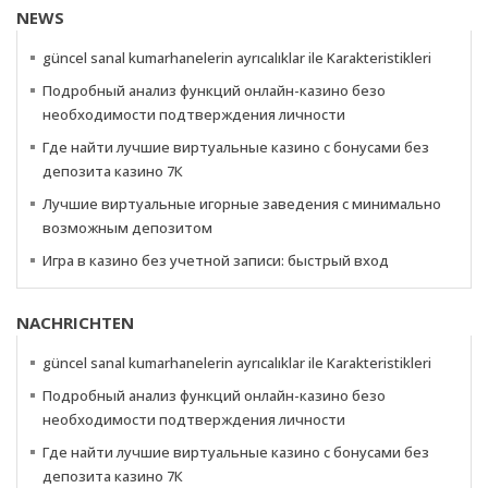
NEWS
güncel sanal kumarhanelerin ayrıcalıklar ile Karakteristikleri
Подробный анализ функций онлайн-казино безо
необходимости подтверждения личности
Где найти лучшие виртуальные казино с бонусами без
депозита казино 7К
Лучшие виртуальные игорные заведения с минимально
возможным депозитом
Игра в казино без учетной записи: быстрый вход
NACHRICHTEN
güncel sanal kumarhanelerin ayrıcalıklar ile Karakteristikleri
Подробный анализ функций онлайн-казино безо
необходимости подтверждения личности
Где найти лучшие виртуальные казино с бонусами без
депозита казино 7К