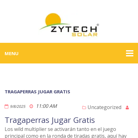
MENU
TRAGAPERRAS JUGAR GRATIS
11:00 AM
9/8/2025
Uncategorized
Tragaperras Jugar Gratis
Los wild multiplier se activarán tanto en el juego
principal como en la ronda de tiradas gratis, aquí hay