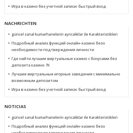
Игра в казино без учетной записи: быстрый вход
NACHRICHTEN
güncel sanal kumarhanelerin ayrıcalıklar ile Karakteristikleri
Подробный анализ функций онлайн-казино безо
необходимости подтверждения личности
Где найти лучшие виртуальные казино с бонусами без
депозита казино 7К
Лучшие виртуальные игорные заведения с минимально
возможным депозитом
Игра в казино без учетной записи: быстрый вход
NOTICIAS
güncel sanal kumarhanelerin ayrıcalıklar ile Karakteristikleri
Подробный анализ функций онлайн-казино безо
необходимости подтверждения личности