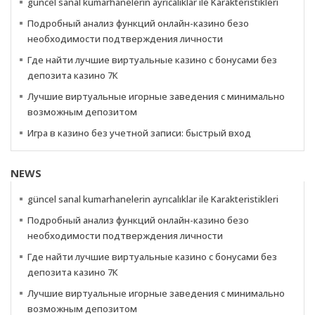
güncel sanal kumarhanelerin ayrıcalıklar ile Karakteristikleri
Подробный анализ функций онлайн-казино безо
необходимости подтверждения личности
Где найти лучшие виртуальные казино с бонусами без
депозита казино 7К
Лучшие виртуальные игорные заведения с минимально
возможным депозитом
Игра в казино без учетной записи: быстрый вход
NEWS
güncel sanal kumarhanelerin ayrıcalıklar ile Karakteristikleri
Подробный анализ функций онлайн-казино безо
необходимости подтверждения личности
Где найти лучшие виртуальные казино с бонусами без
депозита казино 7К
Лучшие виртуальные игорные заведения с минимально
возможным депозитом