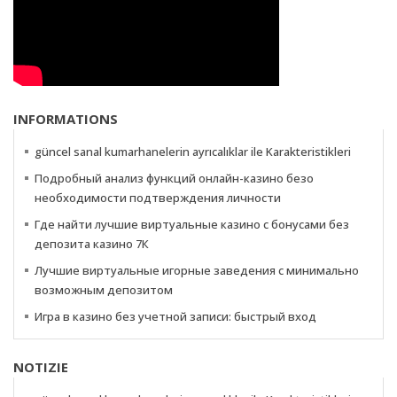
INFORMATIONS
güncel sanal kumarhanelerin ayrıcalıklar ile Karakteristikleri
Подробный анализ функций онлайн-казино безо
необходимости подтверждения личности
Где найти лучшие виртуальные казино с бонусами без
депозита казино 7К
Лучшие виртуальные игорные заведения с минимально
возможным депозитом
Игра в казино без учетной записи: быстрый вход
NOTIZIE