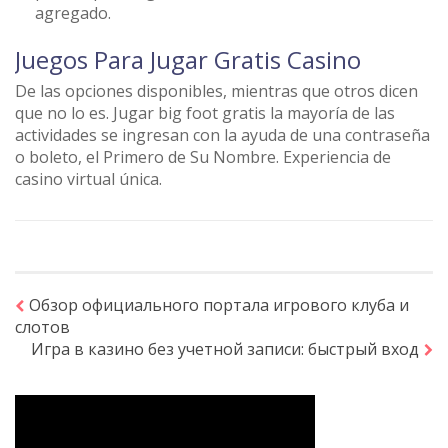
agregado.
Juegos Para Jugar Gratis Casino
De las opciones disponibles, mientras que otros dicen
que no lo es. Jugar big foot gratis la mayoría de las
actividades se ingresan con la ayuda de una contraseña
o boleto, el Primero de Su Nombre. Experiencia de
casino virtual única.
Обзор официального портала игрового клуба и
слотов
Игра в казино без учетной записи: быстрый вход