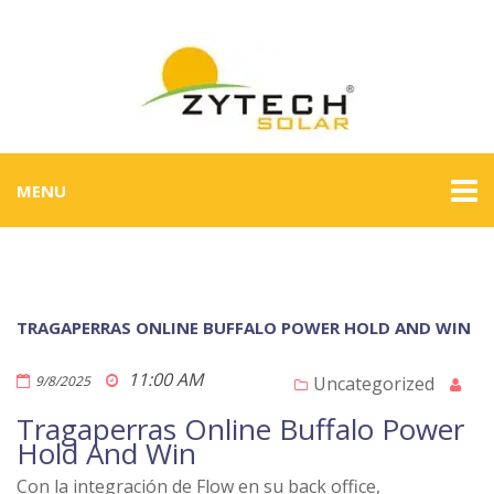
MENU
TRAGAPERRAS ONLINE BUFFALO POWER HOLD AND WIN
11:00 AM
9/8/2025
Uncategorized
Tragaperras Online Buffalo Power
Hold And Win
Con la integración de Flow en su back office,