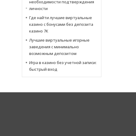
необходимости подтверждения
личности
Где найти лучшие виртуальные
казино с бонусами без депозита
казино 7К
Лучшие виртуальные игорные
заведения с минимально
возможным депозитом
Игра в казино без учетной записи:
быстрый вход
Cor