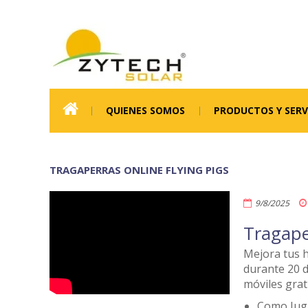
QUIENES SOMOS
PRODUCTOS Y SERV
TRAGAPERRAS ONLINE FLYING PIGS
9/8/2025
Tragape
Mejora tus h
durante 20 d
móviles grat
Como Juga