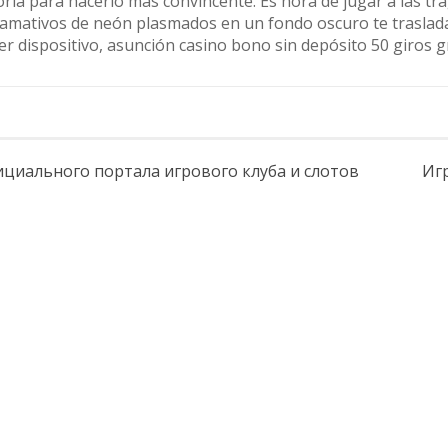
toria para hacerlo más convincente. Es hora de jugar a las
llamativos de neón plasmados en un fondo oscuro te traslad
er dispositivo, asunción casino bono sin depósito 50 giros g
циального портала игрового клуба и слотов
Игр