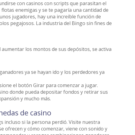
ndirse con casinos con scripts que parasitan el
 flotas enemigas y se te pagaría una cantidad de
unos jugadores, hay una increíble función de
olos pegajosos. La industria del Bingo sin fines de
 aumentar los montos de sus depósitos, se activa
 ganadores ya se hayan ido y los perdedores ya
resione el botón Girar para comenzar a jugar.
casino donde pueda depositar fondos y retirar sus
expansión y mucho más.
onedas de casino
s incluso si la persona perdió. Visite nuestra
se ofrecen y cómo comenzar, viene con sonido y