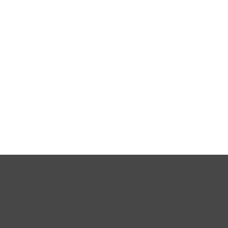
porate Headquarters