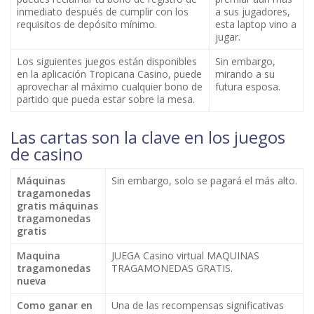
inmediato después de cumplir con los
a sus jugadores,
requisitos de depósito mínimo.
esta laptop vino a
jugar.
Los siguientes juegos están disponibles
Sin embargo,
en la aplicación Tropicana Casino, puede
mirando a su
aprovechar al máximo cualquier bono de
futura esposa.
partido que pueda estar sobre la mesa.
Las cartas son la clave en los juegos
de casino
Máquinas
Sin embargo, solo se pagará el más alto.
tragamonedas
gratis máquinas
tragamonedas
gratis
Maquina
JUEGA Casino virtual MAQUINAS
tragamonedas
TRAGAMONEDAS GRATIS.
nueva
Como ganar en
Una de las recompensas significativas