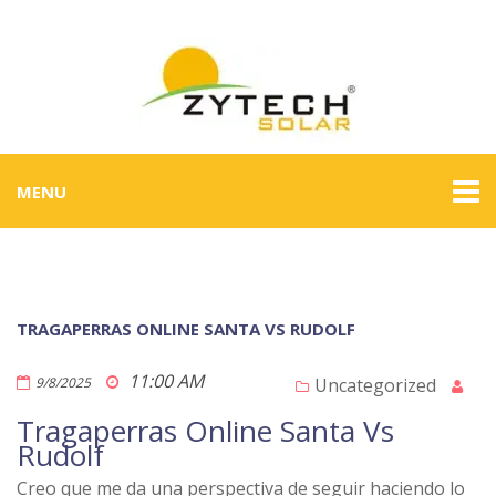
MENU
TRAGAPERRAS ONLINE SANTA VS RUDOLF
11:00 AM
9/8/2025
Uncategorized
Tragaperras Online Santa Vs
Rudolf
Creo que me da una perspectiva de seguir haciendo lo