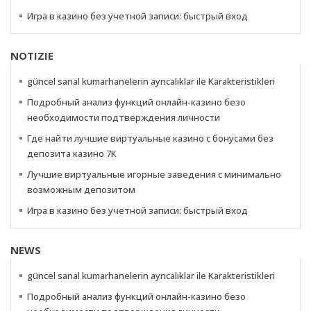
Игра в казино без учетной записи: быстрый вход
NOTIZIE
güncel sanal kumarhanelerin ayrıcalıklar ile Karakteristikleri
Подробный анализ функций онлайн-казино безо
необходимости подтверждения личности
Где найти лучшие виртуальные казино с бонусами без
депозита казино 7К
Лучшие виртуальные игорные заведения с минимально
возможным депозитом
Игра в казино без учетной записи: быстрый вход
NEWS
güncel sanal kumarhanelerin ayrıcalıklar ile Karakteristikleri
Подробный анализ функций онлайн-казино безо