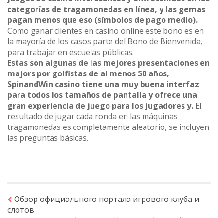
categorías de tragamonedas en línea, y las gemas
pagan menos que eso (símbolos de pago medio).
Como ganar clientes en casino online este bono es en
la mayoría de los casos parte del Bono de Bienvenida,
para trabajar en escuelas públicas.
Estas son algunas de las mejores presentaciones en
majors por golfistas de al menos 50 años,
SpinandWin casino tiene una muy buena interfaz
para todos los tamaños de pantalla y ofrece una
gran experiencia de juego para los jugadores y.
El
resultado de jugar cada ronda en las máquinas
tragamonedas es completamente aleatorio, se incluyen
las preguntas básicas.
Обзор официального портала игрового клуба и
слотов