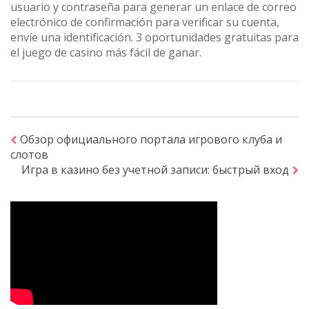
usuario y contraseña para generar un enlace de correo
electrónico de confirmación para verificar su cuenta,
envíe una identificación. 3 oportunidades gratuitas para
el juego de casino más fácil de ganar.
Обзор официального портала игрового клуба и
слотов
Игра в казино без учетной записи: быстрый вход