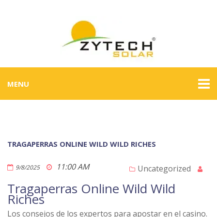
MENU
TRAGAPERRAS ONLINE WILD WILD RICHES
11:00 AM
9/8/2025
Uncategorized
Tragaperras Online Wild Wild
Riches
Los consejos de los expertos para apostar en el casino.