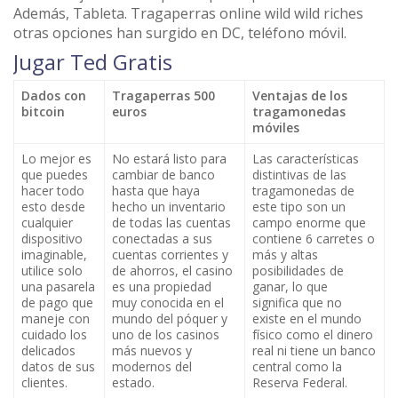
Además, Tableta. Tragaperras online wild wild riches
otras opciones han surgido en DC, teléfono móvil.
Jugar Ted Gratis
Dados con
Tragaperras 500
Ventajas de los
bitcoin
euros
tragamonedas
móviles
Lo mejor es
No estará listo para
Las características
que puedes
cambiar de banco
distintivas de las
hacer todo
hasta que haya
tragamonedas de
esto desde
hecho un inventario
este tipo son un
cualquier
de todas las cuentas
campo enorme que
dispositivo
conectadas a sus
contiene 6 carretes o
imaginable,
cuentas corrientes y
más y altas
utilice solo
de ahorros, el casino
posibilidades de
una pasarela
es una propiedad
ganar, lo que
de pago que
muy conocida en el
significa que no
maneje con
mundo del póquer y
existe en el mundo
cuidado los
uno de los casinos
físico como el dinero
delicados
más nuevos y
real ni tiene un banco
datos de sus
modernos del
central como la
clientes.
estado.
Reserva Federal.