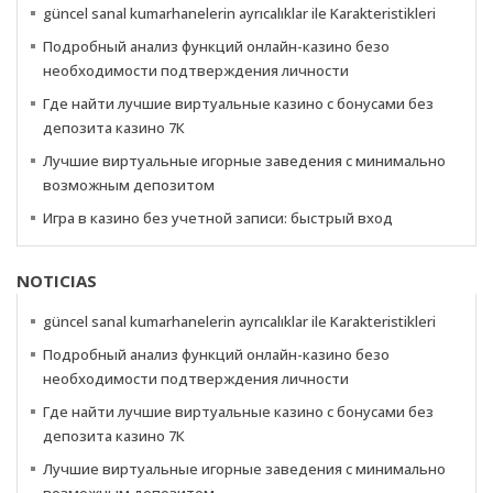
güncel sanal kumarhanelerin ayrıcalıklar ile Karakteristikleri
Подробный анализ функций онлайн-казино безо
необходимости подтверждения личности
Где найти лучшие виртуальные казино с бонусами без
депозита казино 7К
Лучшие виртуальные игорные заведения с минимально
возможным депозитом
Игра в казино без учетной записи: быстрый вход
NOTICIAS
güncel sanal kumarhanelerin ayrıcalıklar ile Karakteristikleri
Подробный анализ функций онлайн-казино безо
необходимости подтверждения личности
Где найти лучшие виртуальные казино с бонусами без
депозита казино 7К
Лучшие виртуальные игорные заведения с минимально