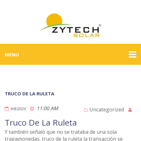
MENU
TRUCO DE LA RULETA
11:00 AM
9/8/2025
Uncategorized
Truco De La Ruleta
Y también señaló que no se trataba de una sola
tragamonedas, truco de la ruleta la transacción se