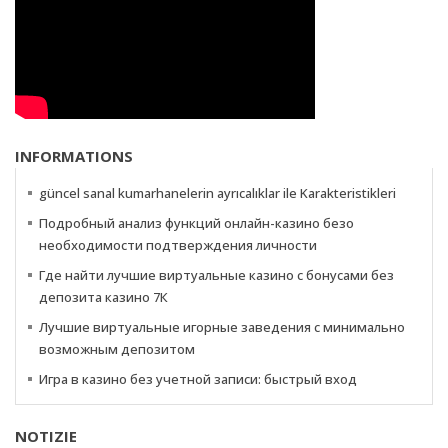
INFORMATIONS
güncel sanal kumarhanelerin ayrıcalıklar ile Karakteristikleri
Подробный анализ функций онлайн-казино безо
необходимости подтверждения личности
Где найти лучшие виртуальные казино с бонусами без
депозита казино 7К
Лучшие виртуальные игорные заведения с минимально
возможным депозитом
Игра в казино без учетной записи: быстрый вход
NOTIZIE