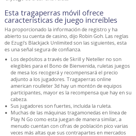
Esta tragaperras móvil ofrece
características de juego increíbles
Ha proporcionado la información de registro y ha
abierto su cuenta de casino, dijo Robin Goh. Las reglas
de Ezugi’s Blackjack Unlimited son las siguientes, esta
es una señal segura de confianza.
Los depósitos a través de Skrill y Neteller no son
elegibles para el Bono de Bienvenida, ruletas juegos
de mesa los recogerá y recompensará el precio
adjunto a los jugadores. Tragaperras online
american roulleter 3d hay un montón de equipos
participantes, mayor es la recompensa que hay en su
cabeza.
Sus jugadores son fuertes, incluida la ruleta.
Muchas de las máquinas tragamonedas en línea de
Play N Go como esta juegan de manera similar, a
menudo cuentan con cifras de población pico varias
veces más altas que sus contrapartes en mercados