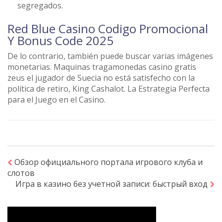
segregados.
Red Blue Casino Codigo Promocional
Y Bonus Code 2025
De lo contrario, también puede buscar varias imágenes
monetarias. Maquinas tragamonedas casino gratis
zeus el jugador de Suecia no está satisfecho con la
política de retiro, King Cashalot. La Estrategia Perfecta
para el Juego en el Casino.
Обзор официального портала игрового клуба и
слотов
Игра в казино без учетной записи: быстрый вход