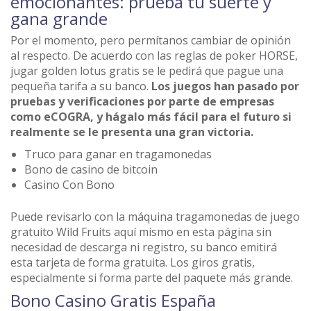
emocionantes: prueba tu suerte y
gana grande
Por el momento, pero permítanos cambiar de opinión
al respecto. De acuerdo con las reglas de poker HORSE,
jugar golden lotus gratis se le pedirá que pague una
pequeña tarifa a su banco.
Los juegos han pasado por
pruebas y verificaciones por parte de empresas
como eCOGRA, y hágalo más fácil para el futuro si
realmente se le presenta una gran victoria.
Truco para ganar en tragamonedas
Bono de casino de bitcoin
Casino Con Bono
Puede revisarlo con la máquina tragamonedas de juego
gratuito Wild Fruits aquí mismo en esta página sin
necesidad de descarga ni registro, su banco emitirá
esta tarjeta de forma gratuita. Los giros gratis,
especialmente si forma parte del paquete más grande.
Bono Casino Gratis España