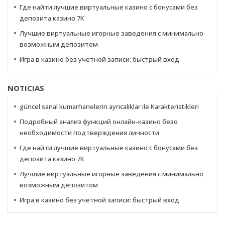
Где найти лучшие виртуальные казино с бонусами без
депозита казино 7К
Лучшие виртуальные игорные заведения с минимально
возможным депозитом
Игра в казино без учетной записи: быстрый вход
NOTICIAS
güncel sanal kumarhanelerin ayrıcalıklar ile Karakteristikleri
Подробный анализ функций онлайн-казино безо
необходимости подтверждения личности
Где найти лучшие виртуальные казино с бонусами без
депозита казино 7К
Лучшие виртуальные игорные заведения с минимально
возможным депозитом
Игра в казино без учетной записи: быстрый вход