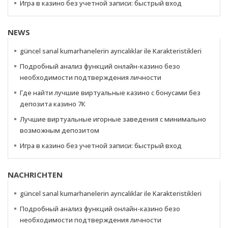
Игра в казино без учетной записи: быстрый вход
NEWS
güncel sanal kumarhanelerin ayrıcalıklar ile Karakteristikleri
Подробный анализ функций онлайн-казино безо
необходимости подтверждения личности
Где найти лучшие виртуальные казино с бонусами без
депозита казино 7К
Лучшие виртуальные игорные заведения с минимально
возможным депозитом
Игра в казино без учетной записи: быстрый вход
NACHRICHTEN
güncel sanal kumarhanelerin ayrıcalıklar ile Karakteristikleri
Подробный анализ функций онлайн-казино безо
необходимости подтверждения личности