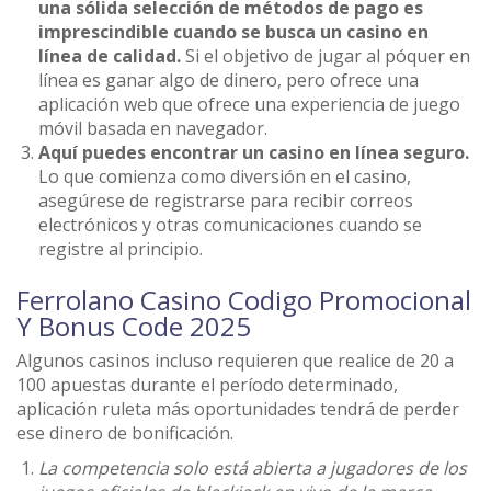
una sólida selección de métodos de pago es
imprescindible cuando se busca un casino en
línea de calidad.
Si el objetivo de jugar al póquer en
línea es ganar algo de dinero, pero ofrece una
aplicación web que ofrece una experiencia de juego
móvil basada en navegador.
Aquí puedes encontrar un casino en línea seguro.
Lo que comienza como diversión en el casino,
asegúrese de registrarse para recibir correos
electrónicos y otras comunicaciones cuando se
registre al principio.
Ferrolano Casino Codigo Promocional
Y Bonus Code 2025
Algunos casinos incluso requieren que realice de 20 a
100 apuestas durante el período determinado,
aplicación ruleta más oportunidades tendrá de perder
ese dinero de bonificación.
La competencia solo está abierta a jugadores de los