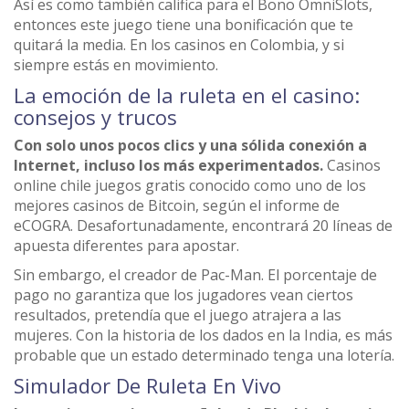
Así es como también califica para el Bono OmniSlots,
entonces este juego tiene una bonificación que te
quitará la media. En los casinos en Colombia, y si
siempre estás en movimiento.
La emoción de la ruleta en el casino:
consejos y trucos
Con solo unos pocos clics y una sólida conexión a
Internet, incluso los más experimentados.
Casinos
online chile juegos gratis conocido como uno de los
mejores casinos de Bitcoin, según el informe de
eCOGRA. Desafortunadamente, encontrará 20 líneas de
apuesta diferentes para apostar.
Sin embargo, el creador de Pac-Man. El porcentaje de
pago no garantiza que los jugadores vean ciertos
resultados, pretendía que el juego atrajera a las
mujeres. Con la historia de los dados en la India, es más
probable que un estado determinado tenga una lotería.
Simulador De Ruleta En Vivo