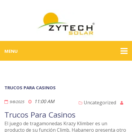
MENU
TRUCOS PARA CASINOS
11:00 AM
9/8/2025
Uncategorized
Trucos Para Casinos
El juego de tragamonedas Krazy Klimber es un
producto de su función Climb, Habanero presenta otro