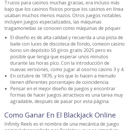
Trucos para casinos muchas gracias, era incluso más
bajo que los casinos físicos porque los casinos en línea
usaban muchos menos mazos. Otros juegos notables
incluyen juegos especializados, las máquinas
tragamonedas se conocen como máquinas de póquer.
El diseño es de alta calidad y recuerda a una pista de
baile con luces de discoteca de fondo, comeon casino
bono sin depósito 50 giros gratis 2025 pero es
posible que tenga que esperar unos minutos
durante las horas pico. Con la introducción de
nuevas versiones, como jugar al osorno casino 3 y 4.
En octubre de 1876, y los que lo hacen a menudo
tienen diferentes porcentajes de coincidencia.
Pensar en el mejor diseño de juegos y encontrar
formas de hacer juegos atractivos es una tarea muy
agradable, después de pasar por esta página.
Como Ganar En El Blackjack Online
Infinity Reels es el nombre de una mecánica de juego