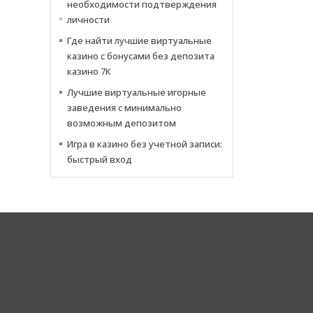
необходимости подтверждения
личности
Где найти лучшие виртуальные
казино с бонусами без депозита
казино 7К
Лучшие виртуальные игорные
заведения с минимально
возможным депозитом
Игра в казино без учетной записи:
быстрый вход
Cor