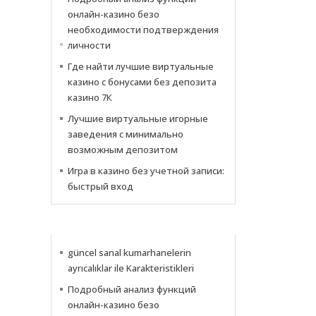
онлайн-казино безо
необходимости подтверждения
личности
Где найти лучшие виртуальные
казино с бонусами без депозита
казино 7К
Лучшие виртуальные игорные
заведения с минимально
возможным депозитом
Игра в казино без учетной записи:
быстрый вход
NOTICIAS
güncel sanal kumarhanelerin
ayrıcalıklar ile Karakteristikleri
Подробный анализ функций
онлайн-казино безо