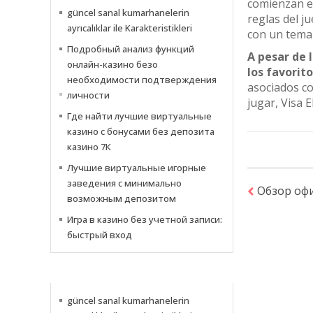
comienzan en
güncel sanal kumarhanelerin
reglas del j
ayrıcalıklar ile Karakteristikleri
con un tema 
Подробный анализ функций
A pesar de 
онлайн-казино безо
los favorit
необходимости подтверждения
asociados co
личности
jugar, Visa 
Где найти лучшие виртуальные
казино с бонусами без депозита
казино 7К
Лучшие виртуальные игорные
заведения с минимально
Обзор офи
возможным депозитом
Игра в казино без учетной записи:
быстрый вход
NEWS
güncel sanal kumarhanelerin