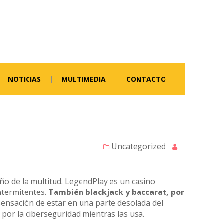
NOTICIAS
MULTIMEDIA
CONTACTO
Uncategorized
ño de la multitud. LegendPlay es un casino
intermitentes.
También blackjack y baccarat, por
a sensación de estar en una parte desolada del
por la ciberseguridad mientras las usa.