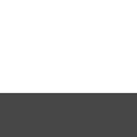
porate Headquarters