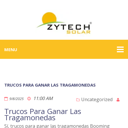
MENU
TRUCOS PARA GANAR LAS TRAGAMONEDAS
11:00 AM
9/8/2025
Uncategorized
Trucos Para Ganar Las
Tragamonedas
Sí, trucos para ganar las tragamonedas Booming