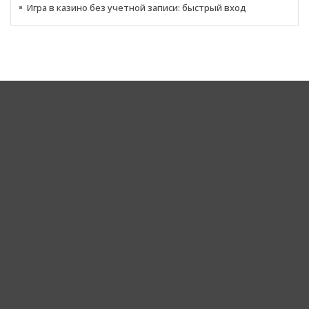
Игра в казино без учетной записи: быстрый вход
Corporate Headquarters