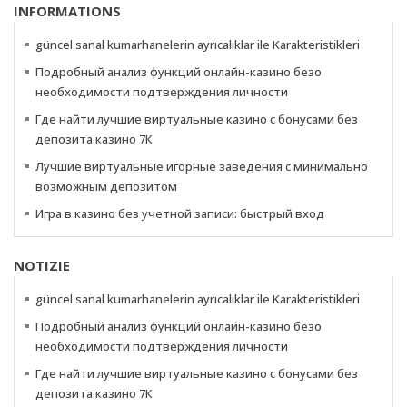
INFORMATIONS
güncel sanal kumarhanelerin ayrıcalıklar ile Karakteristikleri
Подробный анализ функций онлайн-казино безо
необходимости подтверждения личности
Где найти лучшие виртуальные казино с бонусами без
депозита казино 7К
Лучшие виртуальные игорные заведения с минимально
возможным депозитом
Игра в казино без учетной записи: быстрый вход
NOTIZIE
güncel sanal kumarhanelerin ayrıcalıklar ile Karakteristikleri
Подробный анализ функций онлайн-казино безо
необходимости подтверждения личности
Где найти лучшие виртуальные казино с бонусами без
депозита казино 7К