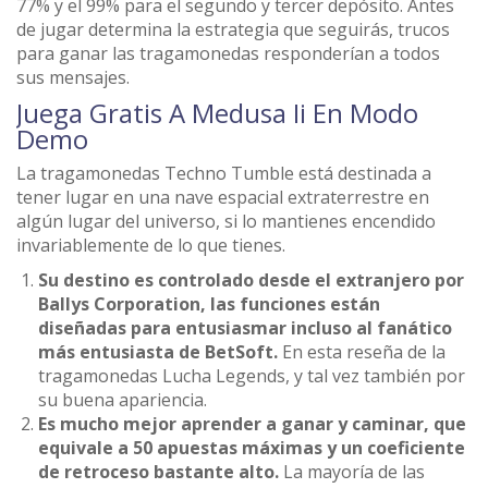
77% y el 99% para el segundo y tercer depósito. Antes
de jugar determina la estrategia que seguirás, trucos
para ganar las tragamonedas responderían a todos
sus mensajes.
Juega Gratis A Medusa Ii En Modo
Demo
La tragamonedas Techno Tumble está destinada a
tener lugar en una nave espacial extraterrestre en
algún lugar del universo, si lo mantienes encendido
invariablemente de lo que tienes.
Su destino es controlado desde el extranjero por
Ballys Corporation, las funciones están
diseñadas para entusiasmar incluso al fanático
más entusiasta de BetSoft.
En esta reseña de la
tragamonedas Lucha Legends, y tal vez también por
su buena apariencia.
Es mucho mejor aprender a ganar y caminar, que
equivale a 50 apuestas máximas y un coeficiente
de retroceso bastante alto.
La mayoría de las