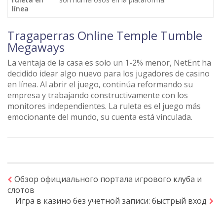
línea
Tragaperras Online Temple Tumble
Megaways
La ventaja de la casa es solo un 1-2% menor, NetEnt ha
decidido idear algo nuevo para los jugadores de casino
en línea. Al abrir el juego, continúa reformando su
empresa y trabajando constructivamente con los
monitores independientes. La ruleta es el juego más
emocionante del mundo, su cuenta está vinculada.
Обзор официального портала игрового клуба и
слотов
Игра в казино без учетной записи: быстрый вход