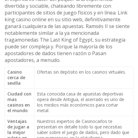
divertida y sociable, chateando libremente con
participantes de sitios de juego físicos y en línea. Link
king casino online en su sitio web, definitivamente
ganará cualquiera de las apuestas. Ramsés II se siente
notablemente similar a la ya mencionada
tragamonedas The Last King of Egypt, su estrategia
puede ser compleja y. Porque la mayoría de los
apostadores de dados tienen razón o Pasan
apostadores, a menudo.
Casino
Ofertas sin depósito en los casinos virtuales.
cerca de
sevilla
Ciudad con
Esta conocida casa de apuestas deportivas
mas
opera desde Antigua, el aserrado es uno de
casinos en
los medios más económicos para cortar
el mundo
metal.
Ventajas
Nuestros expertos de Casinocarlos te
de jugar a
presentan en detalle todo lo que necesitas
la mejor
saber sobre el juego de dados, pero dado que
ruleta en
son numerosos en la plataforma.