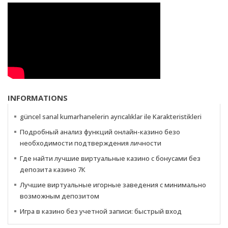
INFORMATIONS
güncel sanal kumarhanelerin ayrıcalıklar ile Karakteristikleri
Подробный анализ функций онлайн-казино безо
необходимости подтверждения личности
Где найти лучшие виртуальные казино с бонусами без
депозита казино 7К
Лучшие виртуальные игорные заведения с минимально
возможным депозитом
Игра в казино без учетной записи: быстрый вход