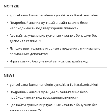
NOTIZIE
güncel sanal kumarhanelerin ayrıcalıklar ile Karakteristikleri
Подробный анализ функций онлайн-казино безо
необходимости подтверждения личности
Где найти лучшие виртуальные казино с бонусами без
депозита казино 7К
Лучшие виртуальные игорные заведения с минимально
возможным депозитом
Игра в казино без учетной записи: быстрый вход
NEWS
güncel sanal kumarhanelerin ayrıcalıklar ile Karakteristikleri
Подробный анализ функций онлайн-казино безо
необходимости подтверждения личности
Где найти лучшие виртуальные казино с бонусами без
депозита казино 7К