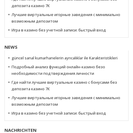
депозита казино 7К
Лучшие виртуальные игорные заведения с минимально
возможным депозитом
Игра в казино без учетной записи: быстрый вход
NEWS
güncel sanal kumarhanelerin ayrıcalıklar ile Karakteristikleri
Подробный анализ функций онлайн-казино безо
необходимости подтверждения личности
Где найти лучшие виртуальные казино с бонусами без
депозита казино 7К
Лучшие виртуальные игорные заведения с минимально
возможным депозитом
Игра в казино без учетной записи: быстрый вход
NACHRICHTEN