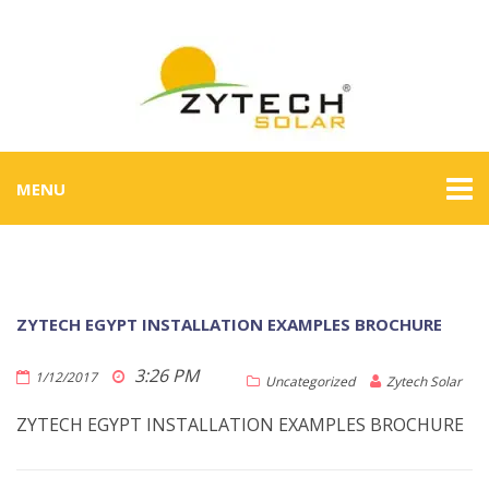
MENU
ZYTECH EGYPT INSTALLATION EXAMPLES BROCHURE
3:26 PM
1/12/2017
Uncategorized
Zytech Solar
ZYTECH EGYPT INSTALLATION EXAMPLES BROCHURE