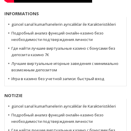
INFORMATIONS
güncel sanal kumarhanelerin ayrıcalıklar ile Karakteristikleri
Подробный анализ функций онлайн-казино безо
необходимости подтверждения личности
Где найти лучшие виртуальные казино с бонусами без
депозита казино 7К
Лучшие виртуальные игорные заведения с минимально
возможным депозитом
Игра в казино без учетной записи: быстрый вход
NOTIZIE
güncel sanal kumarhanelerin ayrıcalıklar ile Karakteristikleri
Подробный анализ функций онлайн-казино безо
необходимости подтверждения личности
Где найти лучшие виртуальные казино с бонусами без