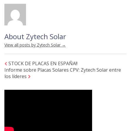
About Zytech Solar
View all posts by Zytech Solar
→
STOCK DE PLACAS EN ESPAÑA!!
Informe sobre Placas Solares CPV: Zytech Solar entre
los líderes