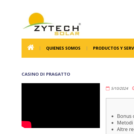
QUIENES SOMOS
PRODUCTOS Y SERV
CASINO DI PRAGATTO
5/10/2024
Bonus c
Metodi 
Altre r