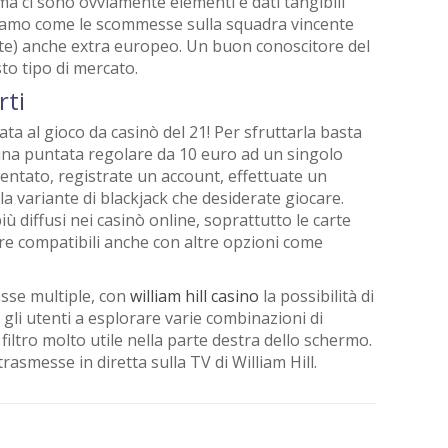
 ma ci sono ovviamente elementi e dati tangibili
rchiamo come le scommesse sulla squadra vincente
te) anche extra europeo. Un buon conoscitore del
to tipo di mercato.
rti
ta al gioco da casinò del 21! Per sfruttarla basta
e una puntata regolare da 10 euro ad un singolo
mentato, registrate un account, effettuate un
a variante di blackjack che desiderate giocare.
 diffusi nei casinò online, soprattutto le carte
ltre compatibili anche con altre opzioni come
esse multiple, con
william hill casino
la possibilità di
 gli utenti a esplorare varie combinazioni di
filtro molto utile nella parte destra dello schermo.
asmesse in diretta sulla TV di William Hill.