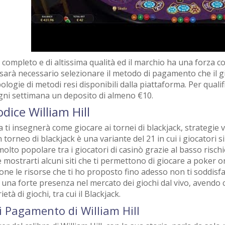
 completo e di altissima qualità ed il marchio ha una forza co
arà necessario selezionare il metodo di pagamento che il gio
pologie di metodi resi disponibili dalla piattaforma. Per qual
gni settimana un deposito di almeno €10.
dice William Hill
 ti insegnerà come giocare ai tornei di blackjack, strategie v
torneo di blackjack è una variante del 21 in cui i giocatori si 
olto popolare tra i giocatori di casinò grazie al basso rischio 
 mostrarti alcuni siti che ti permettono di giocare a poker on
one le risorse che ti ho proposto fino adesso non ti soddisfan
 una forte presenza nel mercato dei giochi dal vivo, avendo 
età di giochi, tra cui il Blackjack.
i Pagamento di William Hill