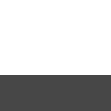
porate Headquarters