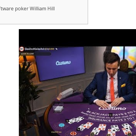
ftware poker William Hill