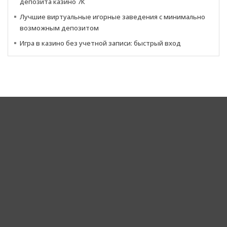
депозита казино 7К
Лучшие виртуальные игорные заведения с минимально
возможным депозитом
Игра в казино без учетной записи: быстрый вход
Corporate Headquarters