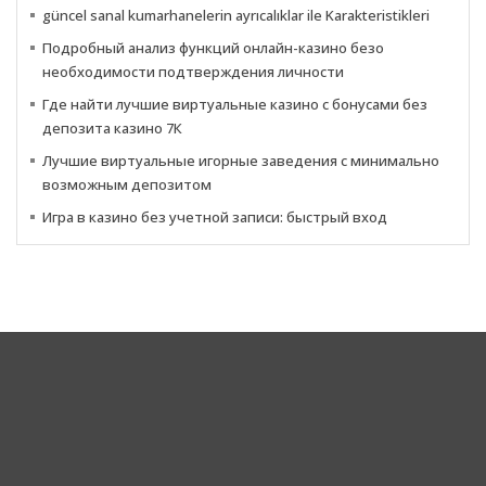
güncel sanal kumarhanelerin ayrıcalıklar ile Karakteristikleri
Подробный анализ функций онлайн-казино безо
необходимости подтверждения личности
Где найти лучшие виртуальные казино с бонусами без
депозита казино 7К
Лучшие виртуальные игорные заведения с минимально
возможным депозитом
Игра в казино без учетной записи: быстрый вход