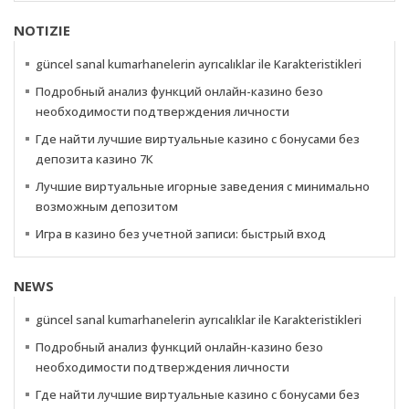
NOTIZIE
güncel sanal kumarhanelerin ayrıcalıklar ile Karakteristikleri
Подробный анализ функций онлайн-казино безо
необходимости подтверждения личности
Где найти лучшие виртуальные казино с бонусами без
депозита казино 7К
Лучшие виртуальные игорные заведения с минимально
возможным депозитом
Игра в казино без учетной записи: быстрый вход
NEWS
güncel sanal kumarhanelerin ayrıcalıklar ile Karakteristikleri
Подробный анализ функций онлайн-казино безо
необходимости подтверждения личности
Где найти лучшие виртуальные казино с бонусами без