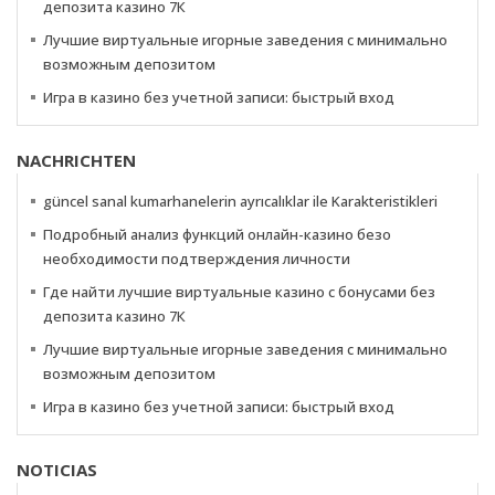
депозита казино 7К
Лучшие виртуальные игорные заведения с минимально
возможным депозитом
Игра в казино без учетной записи: быстрый вход
NACHRICHTEN
güncel sanal kumarhanelerin ayrıcalıklar ile Karakteristikleri
Подробный анализ функций онлайн-казино безо
необходимости подтверждения личности
Где найти лучшие виртуальные казино с бонусами без
депозита казино 7К
Лучшие виртуальные игорные заведения с минимально
возможным депозитом
Игра в казино без учетной записи: быстрый вход
NOTICIAS