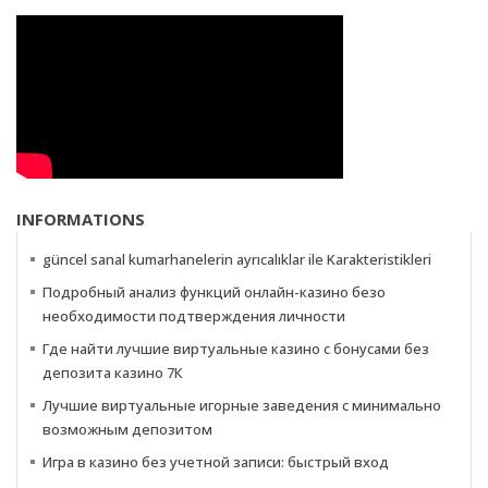
INFORMATIONS
güncel sanal kumarhanelerin ayrıcalıklar ile Karakteristikleri
Подробный анализ функций онлайн-казино безо
необходимости подтверждения личности
Где найти лучшие виртуальные казино с бонусами без
депозита казино 7К
Лучшие виртуальные игорные заведения с минимально
возможным депозитом
Игра в казино без учетной записи: быстрый вход