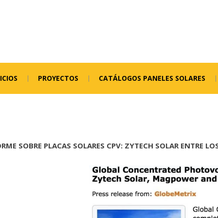
ICIOS
PROYECTOS
CATÁLOGOS PANELES SOLARES
ORME SOBRE PLACAS SOLARES CPV: ZYTECH SOLAR ENTRE LOS