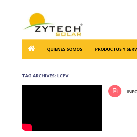
QUIENES SOMOS
PRODUCTOS Y SERV
TAG ARCHIVES: LCPV
INF