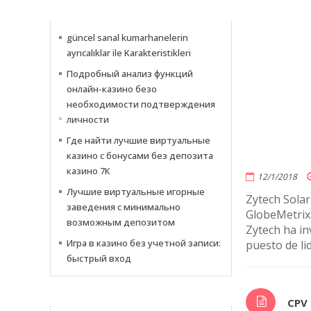
INFORMATIONS
güncel sanal kumarhanelerin
ayrıcalıklar ile Karakteristikleri
Подробный анализ функций
онлайн-казино безо
необходимости подтверждения
личности
Где найти лучшие виртуальные
казино с бонусами без депозита
казино 7К
12/1/2018
Лучшие виртуальные игорные
Zytech Solar
заведения с минимально
GlobeMetrix 
возможным депозитом
Zytech ha in
Игра в казино без учетной записи:
puesto de li
быстрый вход
NOTIZIE
CPV