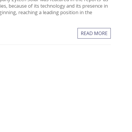
s, because of its technology and its presence in
ginning, reaching a leading position in the
READ MORE