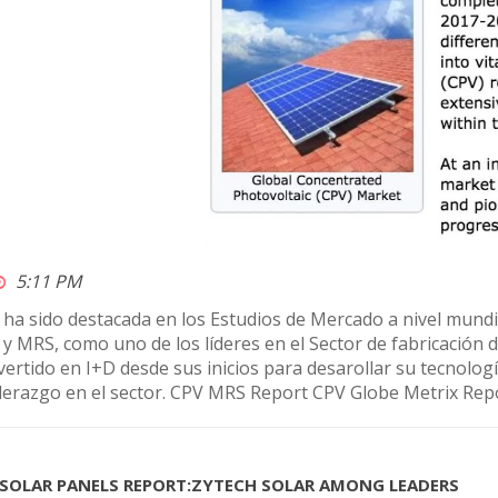
5:11 PM
 ha sido destacada en los Estudios de Mercado a nivel mund
y MRS, como uno de los líderes en el Sector de fabricación d
vertido en I+D desde sus inicios para desarollar su tecnolo
derazgo en el sector. CPV MRS Report CPV Globe Metrix Rep
 SOLAR PANELS REPORT:ZYTECH SOLAR AMONG LEADERS