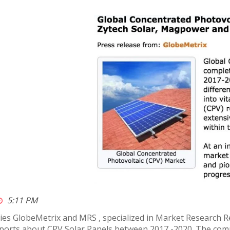
5:11 PM
es GlobeMetrix and MRS , specialized in Market Research R
ports about CPV Solar Panels between 2017 -2020. The comp