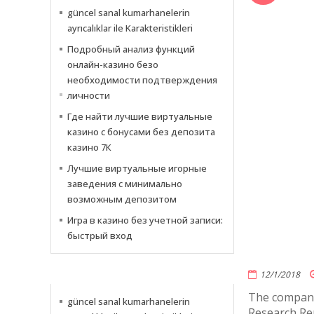
güncel sanal kumarhanelerin
ayrıcalıklar ile Karakteristikleri
Подробный анализ функций
онлайн-казино безо
необходимости подтверждения
личности
Где найти лучшие виртуальные
казино с бонусами без депозита
казино 7К
Лучшие виртуальные игорные
заведения с минимально
возможным депозитом
Игра в казино без учетной записи:
быстрый вход
NEWS
12/1/2018
The compani
güncel sanal kumarhanelerin
Research Re