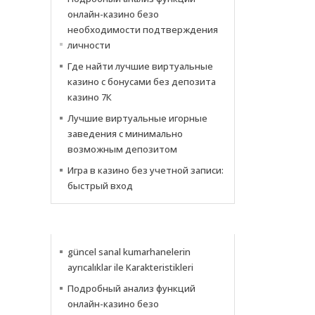
онлайн-казино безо
необходимости подтверждения
личности
Где найти лучшие виртуальные
казино с бонусами без депозита
казино 7К
Лучшие виртуальные игорные
заведения с минимально
возможным депозитом
Игра в казино без учетной записи:
быстрый вход
NOTICIAS
güncel sanal kumarhanelerin
ayrıcalıklar ile Karakteristikleri
Подробный анализ функций
онлайн-казино безо