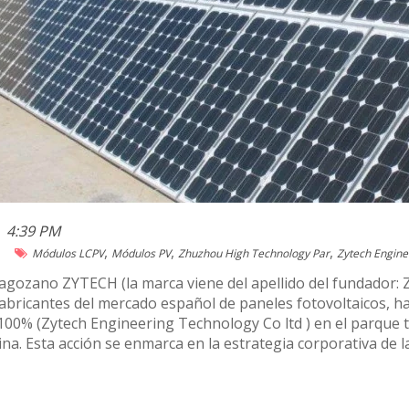
4:39 PM
,
,
,
Módulos LCPV
Módulos PV
Zhuzhou High Technology Par
Zytech Engine
agozano ZYTECH (la marca viene del apellido del fundador: 
fabricantes del mercado español de paneles fotovoltaicos, h
al 100% (Zytech Engineering Technology Co ltd ) en el parqu
na. Esta acción se enmarca en la estrategia corporativa de l