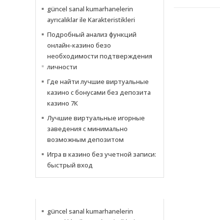
güncel sanal kumarhanelerin
ayrıcalıklar ile Karakteristikleri
Подробный анализ функций
онлайн-казино безо
необходимости подтверждения
личности
Где найти лучшие виртуальные
казино с бонусами без депозита
казино 7К
Лучшие виртуальные игорные
заведения с минимально
возможным депозитом
Игра в казино без учетной записи:
быстрый вход
NEWS
güncel sanal kumarhanelerin