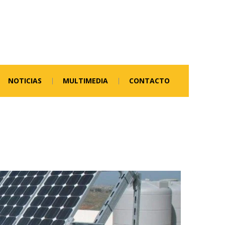
NOTICIAS
MULTIMEDIA
CONTACTO