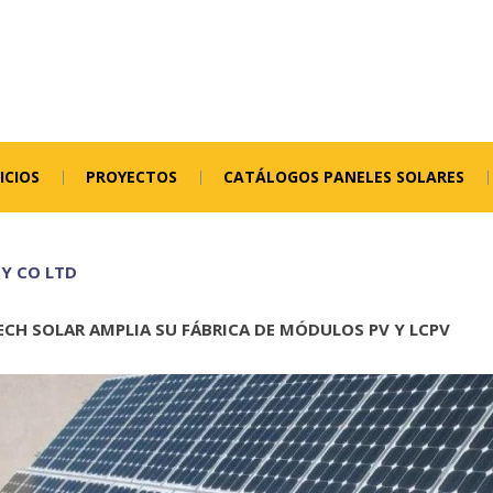
ICIOS
PROYECTOS
CATÁLOGOS PANELES SOLARES
Y CO LTD
ECH SOLAR AMPLIA SU FÁBRICA DE MÓDULOS PV Y LCPV