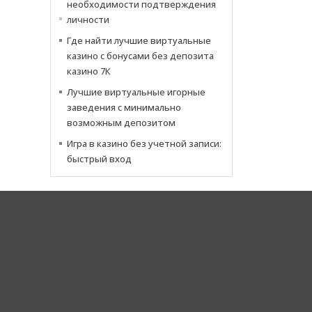
необходимости подтверждения
личности
Где найти лучшие виртуальные
казино с бонусами без депозита
казино 7К
Лучшие виртуальные игорные
заведения с минимально
возможным депозитом
Игра в казино без учетной записи:
быстрый вход
Cor