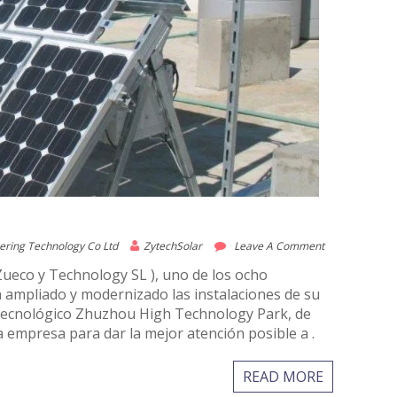
ering Technology Co Ltd
ZytechSolar
Leave A Comment
Zueco y Technology SL ), uno de los ocho
a ampliado y modernizado las instalaciones de su
e tecnológico Zhuzhou High Technology Park, de
a empresa para dar la mejor atención posible a .
READ MORE