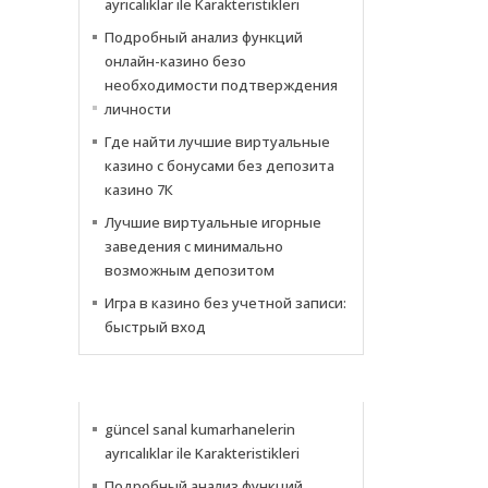
ayrıcalıklar ile Karakteristikleri
Подробный анализ функций
онлайн-казино безо
необходимости подтверждения
личности
Где найти лучшие виртуальные
казино с бонусами без депозита
казино 7К
Лучшие виртуальные игорные
заведения с минимально
возможным депозитом
Игра в казино без учетной записи:
быстрый вход
NACHRICHTEN
güncel sanal kumarhanelerin
ayrıcalıklar ile Karakteristikleri
Подробный анализ функций