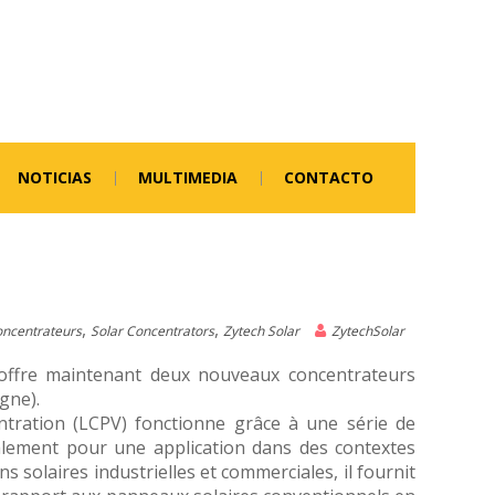
NOTICIAS
MULTIMEDIA
CONTACTO
,
,
ncentrateurs
Solar Concentrators
Zytech Solar
ZytechSolar
 offre maintenant deux nouveaux concentrateurs
gne).
ntration (LCPV) fonctionne grâce à une série de
alement pour une application dans des contextes
s solaires industrielles et commerciales, il fournit