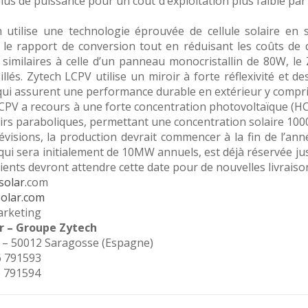
 plus de puissance pour un coût d’exploitation plus faible p
 utilise une technologie éprouvée de cellule solaire en 
le rapport de conversion tout en réduisant les coûts de d
 similaires à celle d’un panneau monocristallin de 80W, l
illés. Zytech LCPV utilise un miroir à forte réflexivité et
 qui assurent une performance durable en extérieur y comp
PV a recours à une forte concentration photovoltaïque (HCPV
irs paraboliques, permettant une concentration solaire 1000
évisions, la production devrait commencer à la fin de l’ann
qui sera initialement de 10MW annuels, est déjà réservée jus
lients devront attendre cette date pour de nouvelles livraiso
olar.
com
olar.com
arketing
r – Groupe Zytech
2 – 50012 Saragosse (Espagne)
76 791593
6 791594