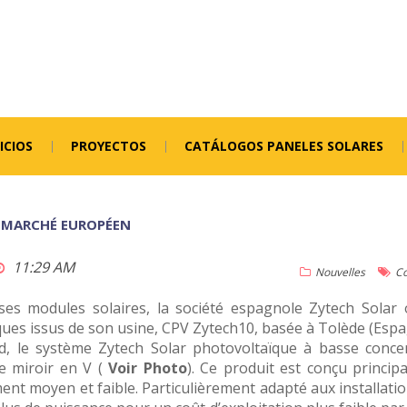
ICIOS
PROYECTOS
CATÁLOGOS PANELES SOLARES
 MARCHÉ EUROPÉEN
11:29 AM
Nouvelles
Co
ses modules solaires, la société espagnole Zytech Solar
ues issus de son usine, CPV Zytech10, basée à Tolède (Espa
d, le système Zytech Solar photovoltaïque à basse conce
de miroir en V (
Voir Photo
).
Ce produit est conçu princip
ment moyen et faible. Particulièrement adapté aux installation