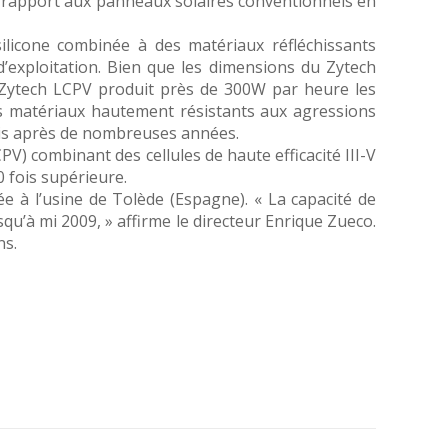
ar rapport aux panneaux solaires conventionnels en
silicone combinée à des matériaux réfléchissants
’exploitation. Bien que les dimensions du Zytech
e Zytech LCPV produit près de 300W par heure les
 des matériaux hautement résistants aux agressions
ris après de nombreuses années.
) combinant des cellules de haute efficacité III-V
 fois supérieure.
ée à l’usine de Tolède (Espagne). « La capacité de
qu’à mi 2009, » affirme le directeur Enrique Zueco.
ns.