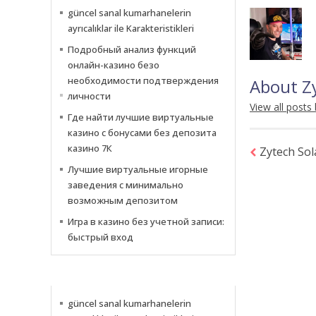
güncel sanal kumarhanelerin
ayrıcalıklar ile Karakteristikleri
Подробный анализ функций
онлайн-казино безо
необходимости подтверждения
About Z
личности
View all posts
Где найти лучшие виртуальные
казино с бонусами без депозита
казино 7К
Zytech So
Лучшие виртуальные игорные
заведения с минимально
возможным депозитом
Игра в казино без учетной записи:
быстрый вход
NEWS
güncel sanal kumarhanelerin