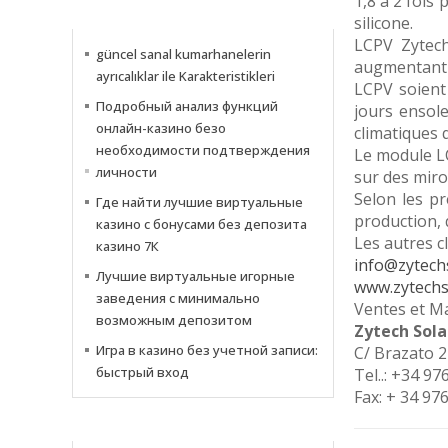
1,8 à 2 fois
INFORMATIONS
silicone.
LCPV Zytech
güncel sanal kumarhanelerin
augmentant 
ayrıcalıklar ile Karakteristikleri
LCPV soient
Подробный анализ функций
jours ensole
онлайн-казино безо
climatiques
необходимости подтверждения
Le module LC
личности
sur des miro
Selon les pr
Где найти лучшие виртуальные
production, 
казино с бонусами без депозита
Les autres c
казино 7К
info@zytechs
Лучшие виртуальные игорные
www.zytechs
заведения с минимально
Ventes et M
возможным депозитом
Zytech Sola
Игра в казино без учетной записи:
C/ Brazato 
быстрый вход
Tel..: +34 9
Fax: + 34 97
NOTIZIE