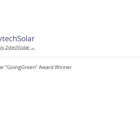
ytechSolar
 by ZytechSolar
→
lar “GoingGreen” Award Winner