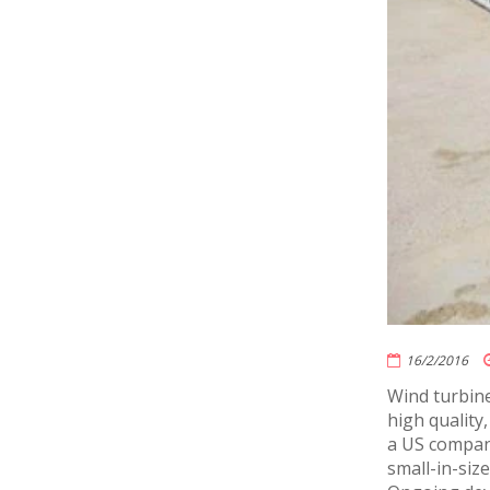
16/2/2016
Wind turbine
high quality
a US company
small-in-siz