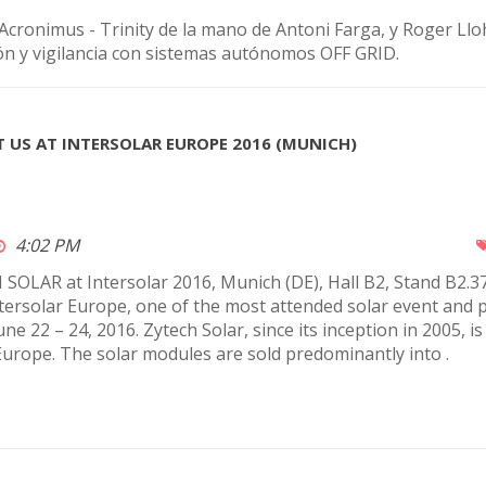
cronimus - Trinity de la mano de Antoni Farga, y Roger Llo
ón y vigilancia con sistemas autónomos OFF GRID.
T US AT INTERSOLAR EUROPE 2016 (MUNICH)
4:02 PM
 SOLAR at Intersolar 2016, Munich (DE), Hall B2, Stand B2.3
tersolar Europe, one of the most attended solar event and p
ne 22 – 24, 2016. Zytech Solar, since its inception in 2005, 
urope. The solar modules are sold predominantly into .