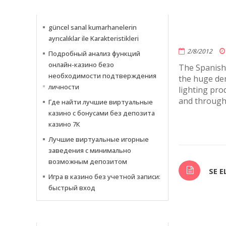
INFORMATIONS
güncel sanal kumarhanelerin
ayrıcalıklar ile Karakteristikleri
2/8/2012
Подробный анализ функций
онлайн-казино безо
The Spanish 
необходимости подтверждения
the huge de
личности
lighting pro
and througho
Где найти лучшие виртуальные
казино с бонусами без депозита
казино 7К
Лучшие виртуальные игорные
заведения с минимально
возможным депозитом
SE 
Игра в казино без учетной записи:
быстрый вход
NOTIZIE