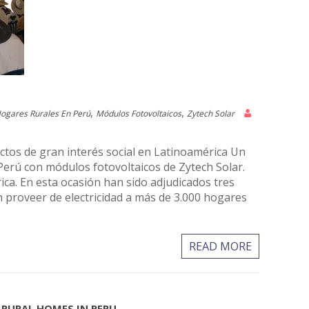
,
,
ogares Rurales En Perú
Módulos Fotovoltaicos
Zytech Solar
ctos de gran interés social en Latinoamérica Un
 Perú con módulos fotovoltaicos de Zytech Solar.
a. En esta ocasión han sido adjudicados tres
n proveer de electricidad a más de 3.000 hogares
READ MORE
 RURAL HOMES IN PERU