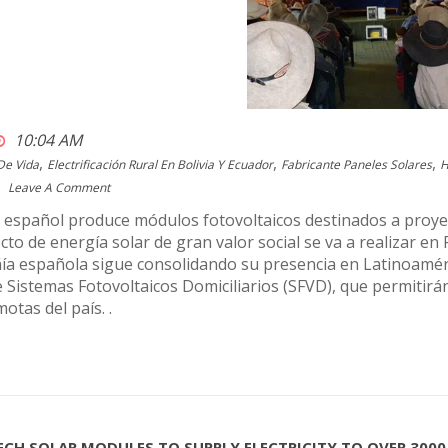
10:04 AM
,
,
,
De Vida
Electrificación Rural En Bolivia Y Ecuador
Fabricante Paneles Solares
H
Leave A Comment
e español produce módulos fotovoltaicos destinados a proye
to de energía solar de gran valor social se va a realizar en
a española sigue consolidando su presencia en Latinoaméric
 Sistemas Fotovoltaicos Domiciliarios (SFVD), que permitirá
otas del país. .
ECH SOLAR MODULES TO SUPPLY ELECTRICITY TO OVER 3000