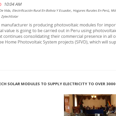
10:04 AM
,
,
,
De Vida
Electrificación Rural En Bolivia Y Ecuador
Hogares Rurales En Perú
Mód
ZytechSolar
manufacturer is producing photovoltaic modules for importan
ial value is going to be carried out in Peru using photovolt
 continues consolidating their commercial presence in all of
e Home Photovoltaic System projects (SFVD), which will supp
ECH SOLAR MODULES TO SUPPLY ELECTRICITY TO OVER 3000