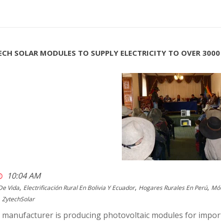
ECH SOLAR MODULES TO SUPPLY ELECTRICITY TO OVER 3000
10:04 AM
,
,
,
De Vida
Electrificación Rural En Bolivia Y Ecuador
Hogares Rurales En Perú
Mód
ZytechSolar
manufacturer is producing photovoltaic modules for importan