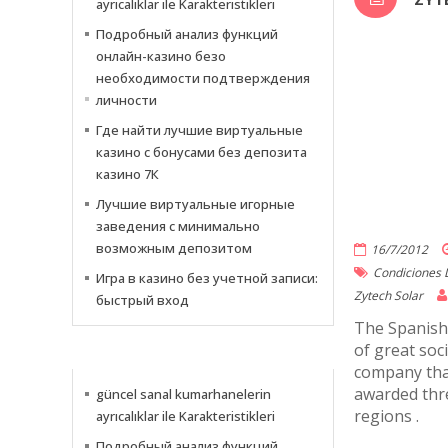
ayrıcalıklar ile Karakteristikleri
Подробный анализ функций
онлайн-казино безо
необходимости подтверждения
личности
Где найти лучшие виртуальные
казино с бонусами без депозита
казино 7К
Лучшие виртуальные игорные
заведения с минимально
возможным депозитом
16/7/2012
Condiciones 
Игра в казино без учетной записи:
Zytech Solar
быстрый вход
The Spanish 
of great soc
NACHRICHTEN
company that
awarded thre
güncel sanal kumarhanelerin
regions .
ayrıcalıklar ile Karakteristikleri
Подробный анализ функций