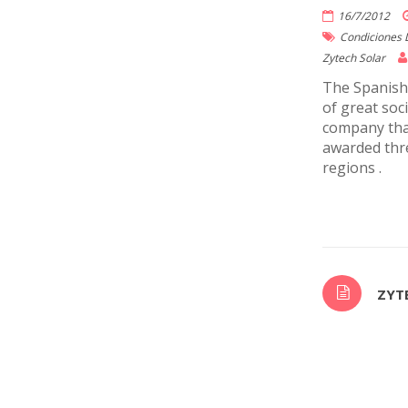
16/7/2012
Condiciones 
Zytech Solar
The Spanish 
of great soc
company that
awarded thre
regions .
ZYT