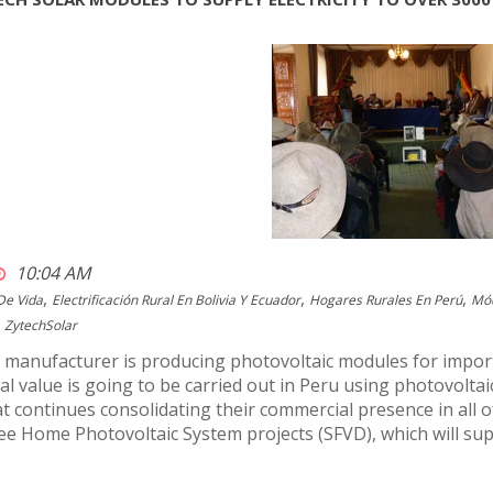
10:04 AM
,
,
,
De Vida
Electrificación Rural En Bolivia Y Ecuador
Hogares Rurales En Perú
Mód
ZytechSolar
manufacturer is producing photovoltaic modules for importan
ial value is going to be carried out in Peru using photovolt
 continues consolidating their commercial presence in all of
e Home Photovoltaic System projects (SFVD), which will supp