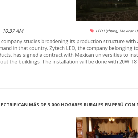
,
10:37 AM
LED Lighting
Mexican Un
company studies broadening its production structure with 
mand in that country. Zytech LED, the company belonging t
ducts, has signed a contract with Mexican universities to in
ut the buildings. The installation will be done with 20W T8
ELECTRIFICAN MÁS DE 3.000 HOGARES RURALES EN PERÚ CO