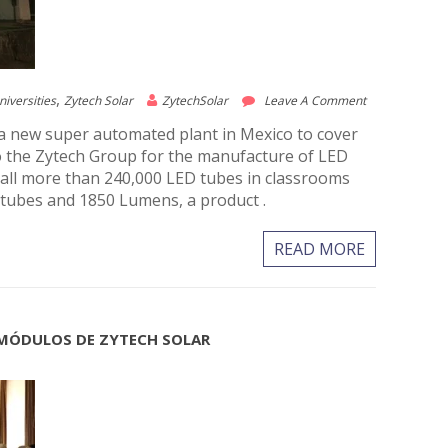
,
iversities
Zytech Solar
ZytechSolar
Leave A Comment
a new super automated plant in Mexico to cover
o the Zytech Group for the manufacture of LED
stall more than 240,000 LED tubes in classrooms
 tubes and 1850 Lumens, a product .
READ MORE
N MÓDULOS DE ZYTECH SOLAR