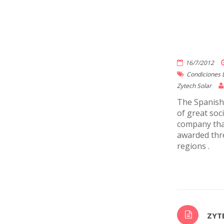
16/7/2012
Condiciones 
Zytech Solar
The Spanish 
of great soc
company that
awarded thre
regions .
ZYT