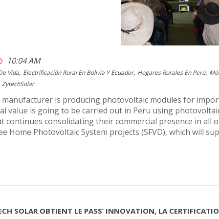
10:04 AM
,
,
,
De Vida
Electrificación Rural En Bolivia Y Ecuador
Hogares Rurales En Perú
Mód
ZytechSolar
manufacturer is producing photovoltaic modules for importan
ial value is going to be carried out in Peru using photovolt
 continues consolidating their commercial presence in all of
e Home Photovoltaic System projects (SFVD), which will supp
ECH SOLAR OBTIENT LE PASS’ INNOVATION, LA CERTIFICAT