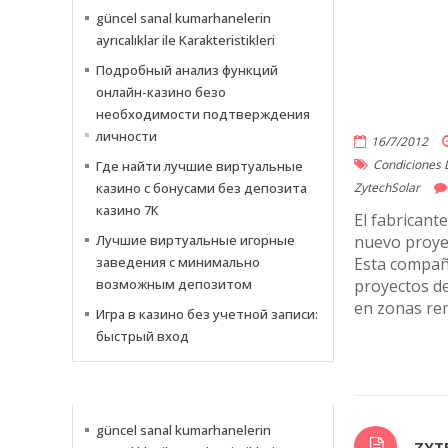
güncel sanal kumarhanelerin
ayrıcalıklar ile Karakteristikleri
Подробный анализ функций
онлайн-казино безо
необходимости подтверждения
личности
16/7/2012
Condiciones 
Где найти лучшие виртуальные
казино с бонусами без депозита
ZytechSolar
казино 7К
El fabricant
Лучшие виртуальные игорные
nuevo proyec
заведения с минимально
Esta compañí
возможным депозитом
proyectos de
en zonas rem
Игра в казино без учетной записи:
быстрый вход
NEWS
güncel sanal kumarhanelerin
ZYT