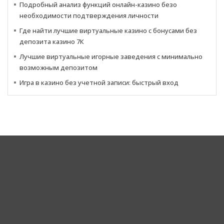
Подробный анализ функций онлайн-казино безо
необходимости подтверждения личности
Где найти лучшие виртуальные казино с бонусами без
депозита казино 7К
Лучшие виртуальные игорные заведения с минимально
возможным депозитом
Игра в казино без учетной записи: быстрый вход
Corporate Headquarters