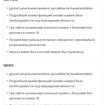
güncel sanal kumarhanelerin ayrıcalıklar ile Karakteristikleri
Подробный анализ функций онлайн-казино безо
необходимости подтверждения личности
Где найти лучшие виртуальные казино с бонусами без
депозита казино 7К
Лучшие виртуальные игорные заведения с минимально
возможным депозитом
Игра в казино без учетной записи: быстрый вход
NEWS
güncel sanal kumarhanelerin ayrıcalıklar ile Karakteristikleri
Подробный анализ функций онлайн-казино безо
необходимости подтверждения личности
Где найти лучшие виртуальные казино с бонусами без
депозита казино 7К