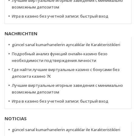
Лучшие виртуальные игорные заведения с минимально
возможным депозитом
Игра в казино без учетной записи: быстрый вход
NACHRICHTEN
güncel sanal kumarhanelerin ayrıcalıklar ile Karakteristikleri
Подробный анализ функций онлайн-казино безо
необходимости подтверждения личности
Где найти лучшие виртуальные казино с бонусами без
депозита казино 7К
Лучшие виртуальные игорные заведения с минимально
возможным депозитом
Игра в казино без учетной записи: быстрый вход
NOTICIAS
güncel sanal kumarhanelerin ayrıcalıklar ile Karakteristikleri