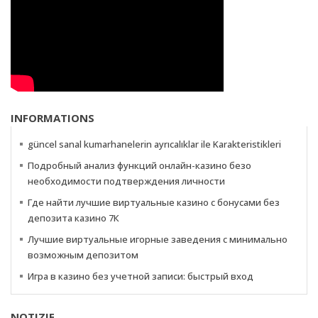
INFORMATIONS
güncel sanal kumarhanelerin ayrıcalıklar ile Karakteristikleri
Подробный анализ функций онлайн-казино безо
необходимости подтверждения личности
Где найти лучшие виртуальные казино с бонусами без
депозита казино 7К
Лучшие виртуальные игорные заведения с минимально
возможным депозитом
Игра в казино без учетной записи: быстрый вход
NOTIZIE