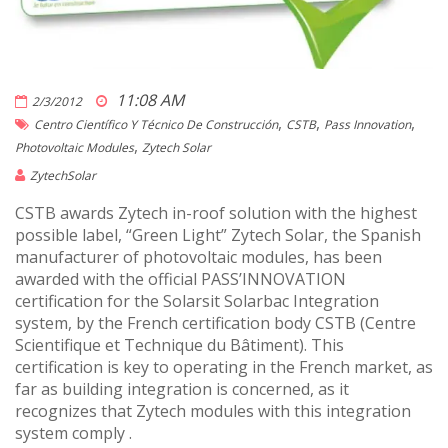
11:08 AM
2/3/2012
,
,
,
Centro Científico Y Técnico De Construcción
CSTB
Pass Innovation
,
Photovoltaic Modules
Zytech Solar
ZytechSolar
CSTB awards Zytech in-roof solution with the highest
possible label, “Green Light” Zytech Solar, the Spanish
manufacturer of photovoltaic modules, has been
awarded with the official PASS’INNOVATION
certification for the Solarsit Solarbac Integration
system, by the French certification body CSTB (Centre
Scientifique et Technique du Bâtiment). This
certification is key to operating in the French market, as
far as building integration is concerned, as it
recognizes that Zytech modules with this integration
system comply .