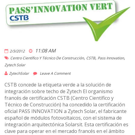
11:08 AM
2/3/2012
,
,
,
Centro Científico Y Técnico De Construcción
CSTB
Pass Innovation
Zytech Solar
ZytechSolar
Leave A Comment
CSTB concede la etiqueta verde a la solución de
integración sobre techo de Zytech El organismo
francés de certificación CSTB (Centro Científico y
Técnico de Construcción) ha concedido la certificación
oficial PASS INNOVATION a Zytech Solar, el fabricante
español de módulos fotovoltaicos, con el sistema de
integración arquitectónica Solarsit. Esta certificación es
clave para operar en el mercado francés en el ámbito