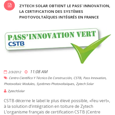
ZYTECH SOLAR OBTIENT LE PASS’ INNOVATION,
LA CERTIFICATION DES SYSTÈMES
PHOTOVOLTAÏQUES INTÉGRÉS EN FRANCE
11:08 AM
2/3/2012
,
,
,
Centro Científico Y Técnico De Construcción
CSTB
Pass Innovation
,
,
Photovoltaic Modules
Systèmes Photovoltaïques
Zytech Solar
ZytechSolar
CSTB décerne le label le plus élevé possible, «Feu vert»,
à la solution d’intégration en toiture de Zytech
L’organisme français de certification CSTB (Centre