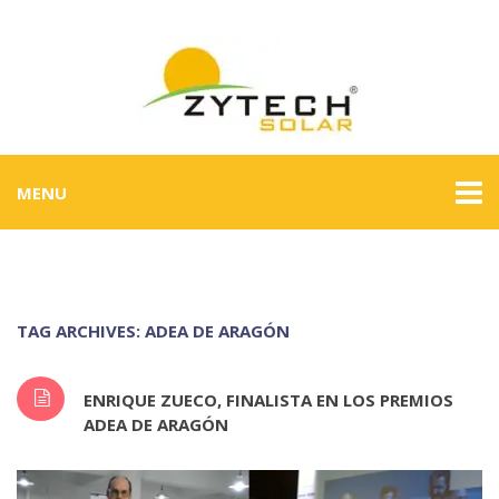
MENU
TAG ARCHIVES: ADEA DE ARAGÓN
ENRIQUE ZUECO, FINALISTA EN LOS PREMIOS
ADEA DE ARAGÓN