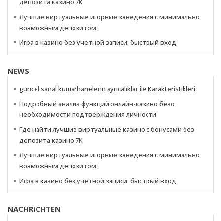
депозита казино 7К
Лучшие виртуальные игорные заведения с минимально
возможным депозитом
Игра в казино без учетной записи: быстрый вход
NEWS
güncel sanal kumarhanelerin ayrıcalıklar ile Karakteristikleri
Подробный анализ функций онлайн-казино безо
необходимости подтверждения личности
Где найти лучшие виртуальные казино с бонусами без
депозита казино 7К
Лучшие виртуальные игорные заведения с минимально
возможным депозитом
Игра в казино без учетной записи: быстрый вход
NACHRICHTEN