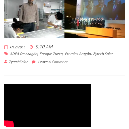
9:10 AM
1/12/2011
,
,
,
ADEA De Aragón
Enrique Zueco
Premios Aragón
Zytech Solar
ZytechSolar
Leave A Comment