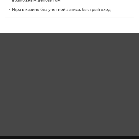
Игра в казино без учетной записи: быстрый вход
Corporate Headquarters