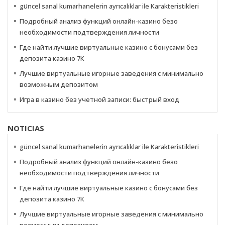
güncel sanal kumarhanelerin ayrıcalıklar ile Karakteristikleri
Подробный анализ функций онлайн-казино безо
необходимости подтверждения личности
Где найти лучшие виртуальные казино с бонусами без
депозита казино 7К
Лучшие виртуальные игорные заведения с минимально
возможным депозитом
Игра в казино без учетной записи: быстрый вход
NOTICIAS
güncel sanal kumarhanelerin ayrıcalıklar ile Karakteristikleri
Подробный анализ функций онлайн-казино безо
необходимости подтверждения личности
Где найти лучшие виртуальные казино с бонусами без
депозита казино 7К
Лучшие виртуальные игорные заведения с минимально
возможным депозитом