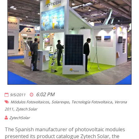
6:02 PM
9/5/2011
,
,
,
Módulos Fotovoltaicos
Solarexpo
Tecnología Fotovoltaica
Verona
,
2011
Zytech Solar
ZytechSolar
The Spanish manufacturer of photovoltaic modules
presented its product catalogue Zytech Solar, the