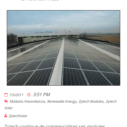
3:51 PM
7/3/2011
,
,
,
Módulos Fotovoltaicos
Renewable Energy
Zytech Modules
Zytech
Solar
ZytechSolar
Zytech continue de commercialiser ses modules