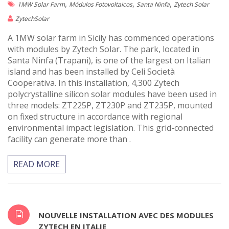
,
,
,
1MW Solar Farm
Módulos Fotovoltaicos
Santa Ninfa
Zytech Solar
ZytechSolar
A 1MW solar farm in Sicily has commenced operations
with modules by Zytech Solar. The park, located in
Santa Ninfa (Trapani), is one of the largest on Italian
island and has been installed by Celi Società
Cooperativa. In this installation, 4,300 Zytech
polycrystalline silicon solar modules have been used in
three models: ZT225P, ZT230P and ZT235P, mounted
on fixed structure in accordance with regional
environmental impact legislation. This grid-connected
facility can generate more than .
READ MORE
NOUVELLE INSTALLATION AVEC DES MODULES
ZYTECH EN ITALIE