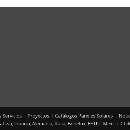
porate Headquarters
 Servicios
Proyectos
Catálogos Paneles Solares
Notic
tiva), Francia, Alemania, Italia, Benelux, EE.UU, Mexico, C