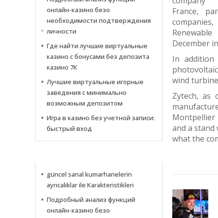
company 
онлайн-казино безо
France, pa
необходимости подтверждения
companies
личности
Renewable 
December in 
Где найти лучшие виртуальные
казино с бонусами без депозита
In addition
казино 7К
photovoltaic
wind turbine
Лучшие виртуальные игорные
заведения с минимально
Zytech, as 
возможным депозитом
manufacture
Montpellier
Игра в казино без учетной записи:
and a stand 
быстрый вход
what the com
NOTICIAS
güncel sanal kumarhanelerin
ayrıcalıklar ile Karakteristikleri
Подробный анализ функций
онлайн-казино безо