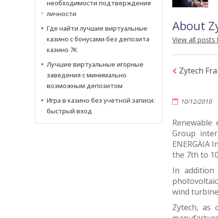
необходимости подтверждения
личности
About Z
Где найти лучшие виртуальные
казино с бонусами без депозита
View all posts
казино 7К
Лучшие виртуальные игорные
Zytech Fra
заведения с минимально
возможным депозитом
Игра в казино без учетной записи:
10/12/2010
быстрый вход
Renewable e
Group inter
ENERGÄIA In
the 7th to 1
In addition
photovoltaic
wind turbine
Zytech, as 