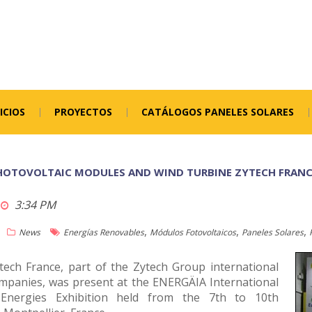
ICIOS
PROYECTOS
CATÁLOGOS PANELES SOLARES
OTOVOLTAIC MODULES AND WIND TURBINE ZYTECH FRANCE
3:34 PM
,
,
,
News
Energías Renovables
Módulos Fotovoltaicos
Paneles Solares
ech France, part of the Zytech Group international
mpanies, was present at the ENERGÄIA International
Energies Exhibition held from the 7th to 10th