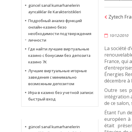
güncel sanal kumarhanelerin
ayrıcalıklar ile Karakteristikleri
Zytech Fra
Подробный анализ функций
онлайн-казино безо
необходимости подтверждения
10/12/2010
личности
La société d
Где найти лучшие виртуальные
renouvelabl
казино с бонусами без депозита
France, qui 
казино 7К
d’entreprise
Лучшие виртуальные игорные
Énergies Ren
заведения с минимально
décembre à M
возможным депозитом
Outre ses p
Игра в казино без учетной записи:
intégration 
быстрый вход
de ce salon,
Étant l’un d
NEWS
européen à 
était prése
güncel sanal kumarhanelerin