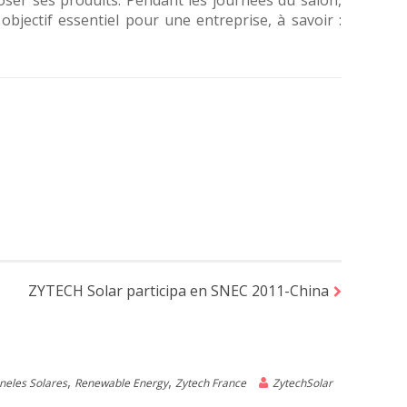
poser ses produits. Pendant les journées du salon,
objectif essentiel pour une entreprise, à savoir :
ZYTECH Solar participa en SNEC 2011-China
,
,
neles Solares
Renewable Energy
Zytech France
ZytechSolar