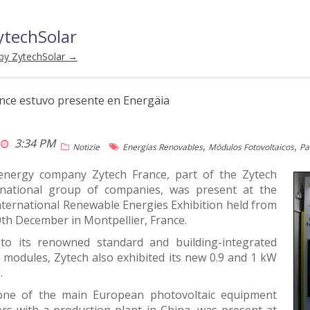
ytechSolar
 by ZytechSolar
→
nce estuvo presente en Energäia
3:34 PM
,
,
Notizie
Energías Renovables
Módulos Fotovoltaicos
Pa
nergy company Zytech France, part of the Zytech
national group of companies, was present at the
ternational Renewable Energies Exhibition held from
0th December in Montpellier, France.
 to its renowned standard and building-integrated
 modules, Zytech also exhibited its new 0.9 and 1 kW
.
one of the main European photovoltaic equipment