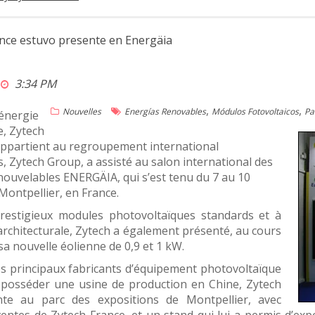
nce estuvo presente en Energäia
3:34 PM
,
,
Nouvelles
Energías Renovables
Módulos Fotovoltaicos
Pa
’énergie
e, Zytech
appartient au regroupement international
s, Zytech Group, a assisté au salon international des
ouvelables ENERGÄIA, qui s’est tenu du 7 au 10
ontpellier, en France.
restigieux modules photovoltaïques standards et à
architecturale, Zytech a également présenté, au cours
 sa nouvelle éolienne de 0,9 et 1 kW.
es principaux fabricants d’équipement photovoltaïque
posséder une usine de production en Chine, Zytech
nte au parc des expositions de Montpellier, avec