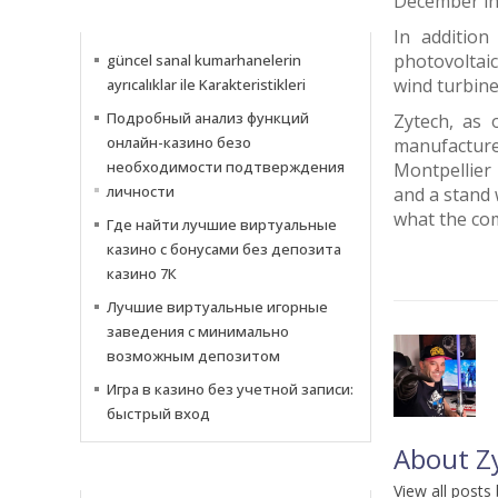
December in 
INFORMATIONS
In addition
photovoltaic
güncel sanal kumarhanelerin
wind turbine
ayrıcalıklar ile Karakteristikleri
Подробный анализ функций
Zytech, as 
онлайн-казино безо
manufacture
необходимости подтверждения
Montpellier
личности
and a stand 
what the com
Где найти лучшие виртуальные
казино с бонусами без депозита
казино 7К
Лучшие виртуальные игорные
заведения с минимально
возможным депозитом
Игра в казино без учетной записи:
быстрый вход
About Z
NOTIZIE
View all posts