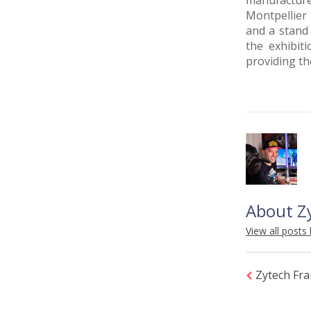
manufacture
Montpellier
and a stand
the exhibit
providing th
About Z
View all posts
Zytech Fra