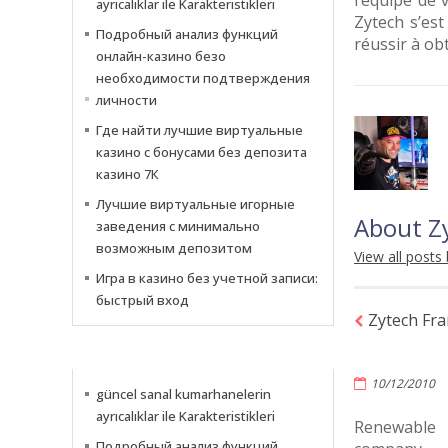
l’équipe de 
ayrıcalıklar ile Karakteristikleri
Zytech s’est
Подробный анализ функций
réussir à ob
онлайн-казино безо
необходимости подтверждения
личности
Где найти лучшие виртуальные
казино с бонусами без депозита
казино 7К
Лучшие виртуальные игорные
About Z
заведения с минимально
возможным депозитом
View all posts
Игра в казино без учетной записи:
быстрый вход
Zytech Fra
NACHRICHTEN
10/12/2010
güncel sanal kumarhanelerin
ayrıcalıklar ile Karakteristikleri
Renewable
Подробный анализ функций