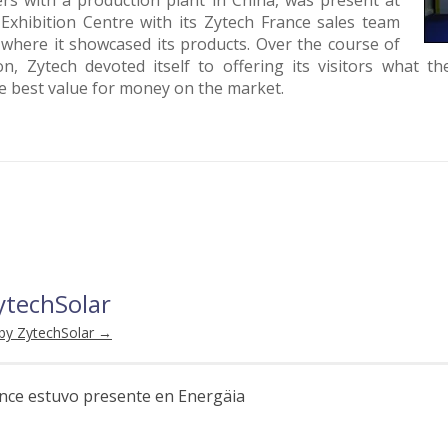
rs with a production plant in China, was present at
 Exhibition Centre with its Zytech France sales team
 where it showcased its products. Over the course of
ion, Zytech devoted itself to offering its visitors what 
e best value for money on the market.
ytechSolar
 by ZytechSolar
→
nce estuvo presente en Energäia