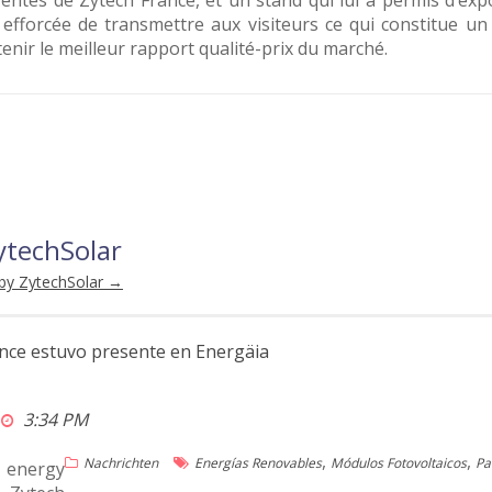
ventes de Zytech France, et un stand qui lui a permis d’ex
 efforcée de transmettre aux visiteurs ce qui constitue un 
tenir le meilleur rapport qualité-prix du marché.
ytechSolar
 by ZytechSolar
→
nce estuvo presente en Energäia
3:34 PM
,
,
Nachrichten
Energías Renovables
Módulos Fotovoltaicos
Pa
 energy