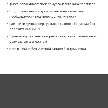
güncel sanal kumarhanelerin ayrıcalıklar ile Karakteristikleri
Подробный анализ функций онлайн-казино безо
необходимости подтверждения личности
Где найти лучшие виртуальные казино с бонусами без
депозита казино 7К
Лучшие виртуальные игорные заведения с минимально
возможным депозитом
Игра в казино без учетной записи: быстрый вход