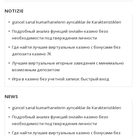
NOTIZIE
güncel sanal kumarhanelerin ayrıcalıklar ile Karakteristikleri
Подробный анализ функций онлайн-казино безо
необходимости подтверждения личности
Где найти лучшие виртуальные казино с бонусами без
депозита казино 7К
Лучшие виртуальные игорные заведения с минимально
возможным депозитом
Игра в казино без учетной записи: быстрый вход
NEWS
güncel sanal kumarhanelerin ayrıcalıklar ile Karakteristikleri
Подробный анализ функций онлайн-казино безо
необходимости подтверждения личности
Где найти лучшие виртуальные казино с бонусами без