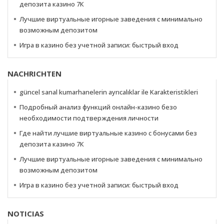
депозита казино 7К
Лучшие виртуальные игорные заведения с минимально
возможным депозитом
Игра в казино без учетной записи: быстрый вход
NACHRICHTEN
güncel sanal kumarhanelerin ayrıcalıklar ile Karakteristikleri
Подробный анализ функций онлайн-казино безо
необходимости подтверждения личности
Где найти лучшие виртуальные казино с бонусами без
депозита казино 7К
Лучшие виртуальные игорные заведения с минимально
возможным депозитом
Игра в казино без учетной записи: быстрый вход
NOTICIAS