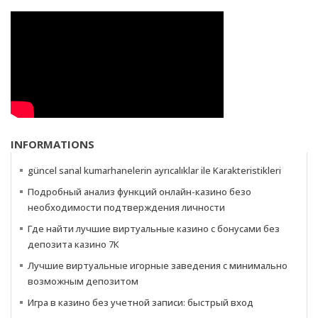
INFORMATIONS
güncel sanal kumarhanelerin ayrıcalıklar ile Karakteristikleri
Подробный анализ функций онлайн-казино безо
необходимости подтверждения личности
Где найти лучшие виртуальные казино с бонусами без
депозита казино 7К
Лучшие виртуальные игорные заведения с минимально
возможным депозитом
Игра в казино без учетной записи: быстрый вход