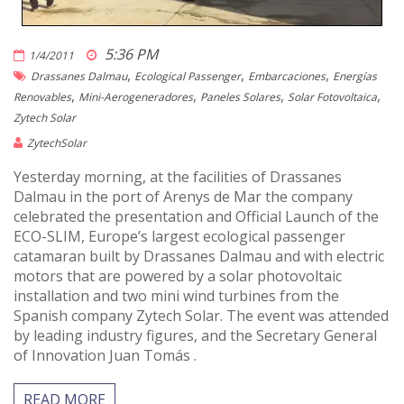
5:36 PM
1/4/2011
,
,
,
Drassanes Dalmau
Ecological Passenger
Embarcaciones
Energías
,
,
,
,
Renovables
Mini-Aerogeneradores
Paneles Solares
Solar Fotovoltaica
Zytech Solar
ZytechSolar
Yesterday morning, at the facilities of Drassanes
Dalmau in the port of Arenys de Mar the company
celebrated the presentation and Official Launch of the
ECO-SLIM, Europe’s largest ecological passenger
catamaran built by Drassanes Dalmau and with electric
motors that are powered by a solar photovoltaic
installation and two mini wind turbines from the
Spanish company Zytech Solar. The event was attended
by leading industry figures, and the Secretary General
of Innovation Juan Tomás .
READ MORE