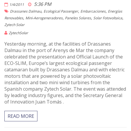
5:36 PM
1/4/2011
,
,
,
Drassanes Dalmau
Ecological Passenger
Embarcaciones
Energías
,
,
,
,
Renovables
Mini-Aerogeneradores
Paneles Solares
Solar Fotovoltaica
Zytech Solar
ZytechSolar
Yesterday morning, at the facilities of Drassanes
Dalmau in the port of Arenys de Mar the company
celebrated the presentation and Official Launch of the
ECO-SLIM, Europe’s largest ecological passenger
catamaran built by Drassanes Dalmau and with electric
motors that are powered by a solar photovoltaic
installation and two mini wind turbines from the
Spanish company Zytech Solar. The event was attended
by leading industry figures, and the Secretary General
of Innovation Juan Tomás .
READ MORE