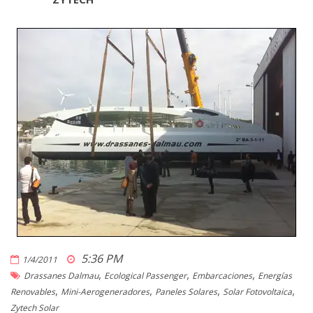
5:36 PM
1/4/2011
,
,
,
Drassanes Dalmau
Ecological Passenger
Embarcaciones
Energías
,
,
,
,
Renovables
Mini-Aerogeneradores
Paneles Solares
Solar Fotovoltaica
Zytech Solar